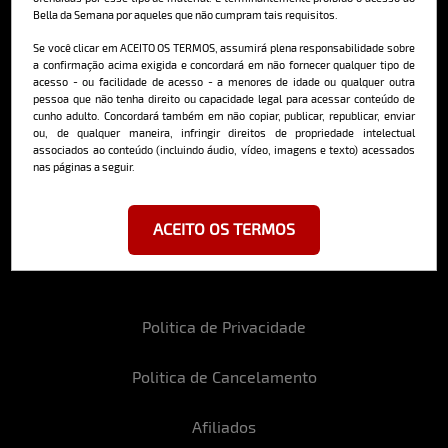
Bella da Semana por aqueles que não cumpram tais requisitos.
Cadastre-se e receba a mais
deliciosa newsletter da internet
Se você clicar em ACEITO OS TERMOS, assumirá plena responsabilidade sobre
a confirmação acima exigida e concordará em não fornecer qualquer tipo de
acesso - ou facilidade de acesso - a menores de idade ou qualquer outra
pessoa que não tenha direito ou capacidade legal para acessar conteúdo de
cunho adulto. Concordará também em não copiar, publicar, republicar, enviar
ou, de qualquer maneira, infringir direitos de propriedade intelectual
associados ao conteúdo (incluindo áudio, vídeo, imagens e texto) acessados
nas páginas a seguir.
Ao se cadastrar, você concorda em receber emails da Bella da Semana
e aceita nossos termos de uso da web e política de privacidade e
cookies.
ACEITO OS TERMOS
Politica de Privacidade
Politica de Cancelamento
Afiliados