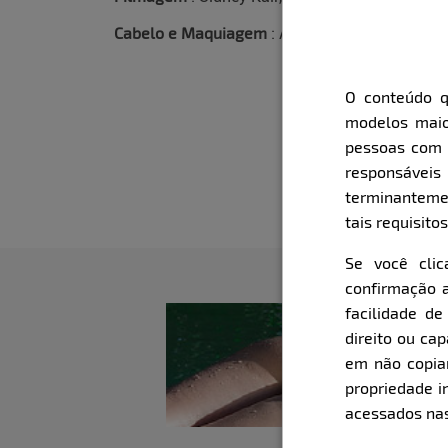
Cabelo e Maquiagem
: Andrea De Bem
O conteúdo q
modelos maio
pessoas com i
responsávei
terminanteme
tais requisitos
Se você cli
confirmação a
facilidade d
direito ou ca
em não copiar,
propriedade i
acessados nas