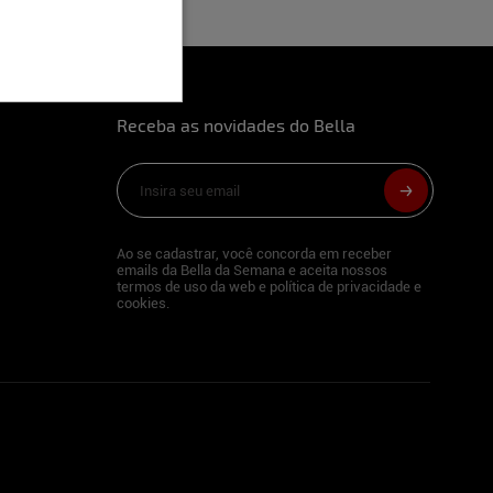
Receba as novidades do Bella
Ao se cadastrar, você concorda em receber
emails da Bella da Semana e aceita nossos
termos de uso da web e política de privacidade e
cookies.