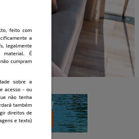
to, feito com
cificamente a
ís, legalmente
 material. É
e não cumpram
dade sobre a
de acesso - ou
que não tenha
cordará também
gir direitos de
agens e texto)