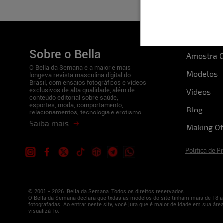
Sobre o Bella
Amostra G
O Bella da Semana é a maior e mais
Modelos
longeva revista masculina digital do
Brasil, com ensaios fotográficos e vídeos
exclusivos de alta qualidade, além de
Videos
conteúdo editorial sobre saúde,
esportes, moda, comportamento,
Blog
relacionamentos, tecnologia e erotismo.
Saiba mais
Making Of
Politica de P
© 2001 - 2026. Bella da Semana. Todos os direitos reservados.
O Bella da Semana declara que todas as modelos do site tinham mais de 18 a
fotografadas. Ao entrar neste site, você jura que é maior de idade em sua área
visualizá-lo.