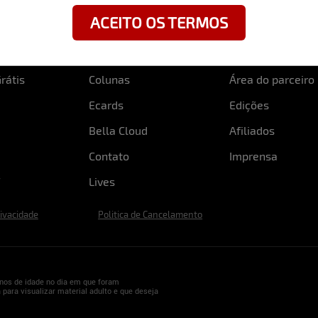
ACEITO OS TERMOS
rátis
Colunas
Área do parceiro
Ecards
Edições
Bella Cloud
Afiliados
Contato
Imprensa
Lives
rivacidade
Politica de Cancelamento
nos de idade no dia em que foram
 para visualizar material adulto e que deseja