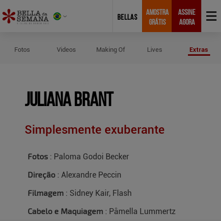
AMOSTRA
ASSINE
BELLAS
GRÁTIS
AGORA
Créditos do Ensaio de Juliana Bran
Fotos
Videos
Making Of
Lives
Extras
Juliana Brant
Simplesmente exuberante
Fotos
: Paloma Godoi Becker
Direção
: Alexandre Peccin
Filmagem
: Sidney Kair, Flash
Cabelo e Maquiagem
: Pâmella Lummertz