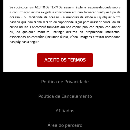
deliciosa newsletter da internet
Se você clicar em ACEITO OS TERMOS, assumirá plena responsabilidade sobre
a confirmação acima exigida e concordará em não fornecer qualquer tipo de
acesso - ou facilidade de acesso - a menores de idade ou qualquer outra
pessoa que não tenha direito ou capacidade legal para acessar conteúdo de
cunho adulto. Concordará também em não copiar, publicar, republicar, enviar
ou, de qualquer maneira, infringir direitos de propriedade intelectual
associados ao conteúdo (incluindo áudio, vídeo, imagens e texto) acessados
Ao se cadastrar, você concorda em receber emails da Bella da Semana
nas páginas a seguir.
e aceita nossos termos de uso da web e política de privacidade e
cookies.
ACEITO OS TERMOS
Politica de Privacidade
Politica de Cancelamento
Afiliados
Área do parceiro