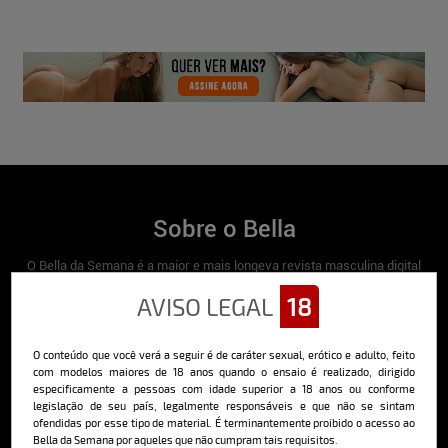
Sobre o Bella
O Bella da Semana é a maior e mais longeva revista masculina digital
do Brasil, com ensaios fotográficos e vídeos exclusivos de alta
qualidade, além de conteúdo editorial sobre saúde, esportes, moda,
AVISO LEGAL
18
comportamento, relacionamentos, tecnologia e erotismo.
Saiba mais
O conteúdo que você verá a seguir é de caráter sexual, erótico e adulto, feito
com modelos maiores de 18 anos quando o ensaio é realizado, dirigido
especificamente a pessoas com idade superior a 18 anos ou conforme
legislação de seu país, legalmente responsáveis e que não se sintam
Cadastre-se e receba a mais
ofendidas por esse tipo de material. É terminantemente proibido o acesso ao
Bella da Semana por aqueles que não cumpram tais requisitos.