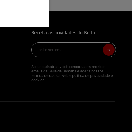
Receba as novidades do Bella
Ao se cadastrar, você concorda em receber
emails da Bella da Semana e aceita nossos
termos de uso da web e política de privacidade e
cookies.