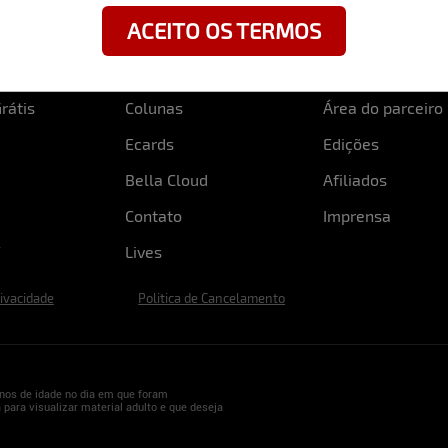
ACEITO OS TERMOS
rátis
Colunas
Área do parceiro
Ecards
Edições
Bella Cloud
Afiliados
Contato
Imprensa
Lives
rivacidade
Politica de Cancelamento
nos de idade no dia em que foram
 para visualizar material adulto e que deseja