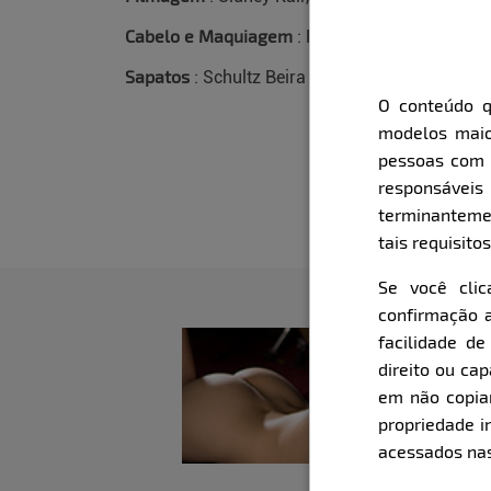
Cabelo e Maquiagem
: Pâmella Lummertz
Sapatos
: Schultz Beira Mar Shopping
O conteúdo q
modelos maio
pessoas com i
responsávei
terminanteme
tais requisitos
Se você cli
confirmação a
facilidade d
direito ou ca
em não copiar,
propriedade i
acessados nas