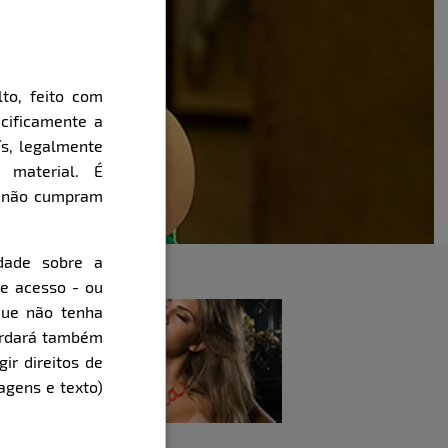
to, feito com
cificamente a
ís, legalmente
 material. É
e não cumpram
dade sobre a
de acesso - ou
que não tenha
cordará também
gir direitos de
agens e texto)