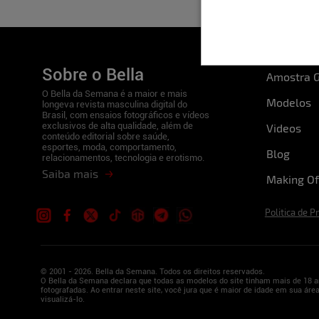
Sobre o Bella
Amostra G
O Bella da Semana é a maior e mais
Modelos
longeva revista masculina digital do
Brasil, com ensaios fotográficos e vídeos
exclusivos de alta qualidade, além de
Videos
conteúdo editorial sobre saúde,
esportes, moda, comportamento,
Blog
relacionamentos, tecnologia e erotismo.
Saiba mais
Making Of
Politica de P
© 2001 - 2026. Bella da Semana. Todos os direitos reservados.
O Bella da Semana declara que todas as modelos do site tinham mais de 18 a
fotografadas. Ao entrar neste site, você jura que é maior de idade em sua área
visualizá-lo.