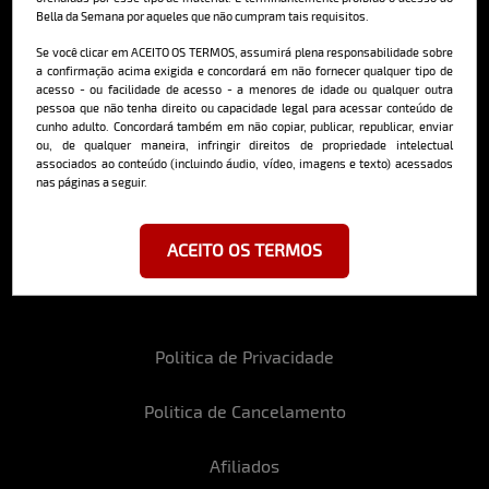
Bella da Semana por aqueles que não cumpram tais requisitos.
Cadastre-se e receba a mais
deliciosa newsletter da internet
Se você clicar em ACEITO OS TERMOS, assumirá plena responsabilidade sobre
a confirmação acima exigida e concordará em não fornecer qualquer tipo de
acesso - ou facilidade de acesso - a menores de idade ou qualquer outra
pessoa que não tenha direito ou capacidade legal para acessar conteúdo de
cunho adulto. Concordará também em não copiar, publicar, republicar, enviar
ou, de qualquer maneira, infringir direitos de propriedade intelectual
associados ao conteúdo (incluindo áudio, vídeo, imagens e texto) acessados
nas páginas a seguir.
Ao se cadastrar, você concorda em receber emails da Bella da Semana
e aceita nossos termos de uso da web e política de privacidade e
cookies.
ACEITO OS TERMOS
Politica de Privacidade
Politica de Cancelamento
Afiliados