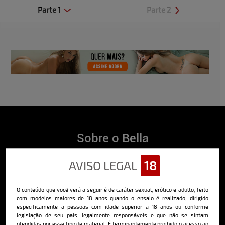
Parte 1
Parte 2
Clique aqui e veja uma prévia
Clique aqui e veja uma prévia
Sobre o Bella
O Bella da Semana é a maior e mais longeva revista masculina digital
AVISO LEGAL
18
do Brasil, com ensaios fotográficos e vídeos exclusivos de alta
qualidade, além de conteúdo editorial sobre saúde, esportes, moda,
comportamento, relacionamentos, tecnologia e erotismo.
O conteúdo que você verá a seguir é de caráter sexual, erótico e adulto, feito
Saiba mais
com modelos maiores de 18 anos quando o ensaio é realizado, dirigido
especificamente a pessoas com idade superior a 18 anos ou conforme
legislação de seu país, legalmente responsáveis e que não se sintam
ofendidas por esse tipo de material. É terminantemente proibido o acesso ao