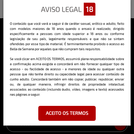
AVISO LEGAL
18
O conteúdo que você verá a seguir é de caráter sexual, erótico e adulto, feito
com modelos maiores de 18 anos quando o ensaio é realizado, dirigido
especificamente a pessoas com idade superior a 18 anos ou conforme
Sobre o Bella
legislação de seu país, legalmente responsáveis e que não se sintam
ofendidas por esse tipo de material. É terminantemente proibido o acesso ao
O Bella da Semana é a maior e mais longeva revista masculina digital
Bella da Semana por aqueles que não cumpram tais requisitos.
do Brasil, com ensaios fotográficos e vídeos exclusivos de alta
qualidade, além de conteúdo editorial sobre saúde, esportes, moda,
Se você clicar em ACEITO OS TERMOS, assumirá plena responsabilidade sobre
comportamento, relacionamentos, tecnologia e erotismo.
a confirmação acima exigida e concordará em não fornecer qualquer tipo de
acesso - ou facilidade de acesso - a menores de idade ou qualquer outra
Saiba mais
pessoa que não tenha direito ou capacidade legal para acessar conteúdo de
cunho adulto. Concordará também em não copiar, publicar, republicar, enviar
ou, de qualquer maneira, infringir direitos de propriedade intelectual
associados ao conteúdo (incluindo áudio, vídeo, imagens e texto) acessados
nas páginas a seguir.
Cadastre-se e receba a mais
deliciosa newsletter da internet
ACEITO OS TERMOS