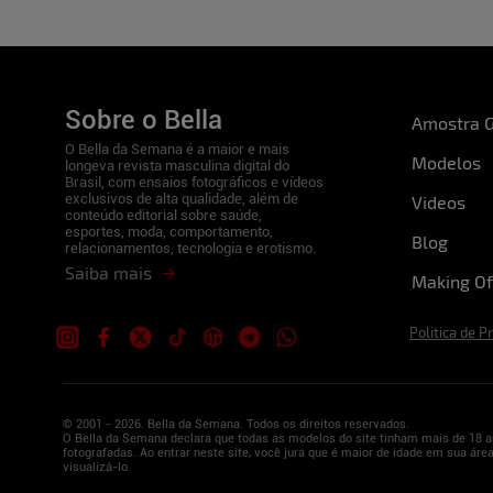
Sobre o Bella
Amostra G
O Bella da Semana é a maior e mais
Modelos
longeva revista masculina digital do
Brasil, com ensaios fotográficos e vídeos
exclusivos de alta qualidade, além de
Videos
conteúdo editorial sobre saúde,
esportes, moda, comportamento,
Blog
relacionamentos, tecnologia e erotismo.
Saiba mais
Making Of
Politica de P
© 2001 - 2026. Bella da Semana. Todos os direitos reservados.
O Bella da Semana declara que todas as modelos do site tinham mais de 18 a
fotografadas. Ao entrar neste site, você jura que é maior de idade em sua área
visualizá-lo.