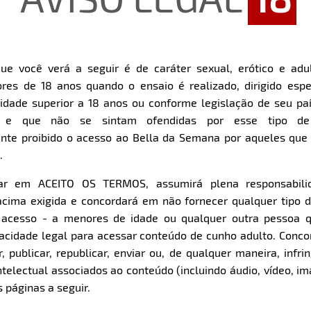
ue você verá a seguir é de caráter sexual, erótico e adul
res de 18 anos quando o ensaio é realizado, dirigido espe
dade superior a 18 anos ou conforme legislação de seu pa
s e que não se sintam ofendidas por esse tipo de
nte proibido o acesso ao Bella da Semana por aqueles qu
.
car em ACEITO OS TERMOS, assumirá plena responsabili
Download
cima exigida e concordará em não fornecer qualquer tipo 
e acesso - a menores de idade ou qualquer outra pessoa 
pacidade legal para acessar conteúdo de cunho adulto. Con
 publicar, republicar, enviar ou, de qualquer maneira, infrin
ntelectual associados ao conteúdo (incluindo áudio, vídeo, im
 páginas a seguir.