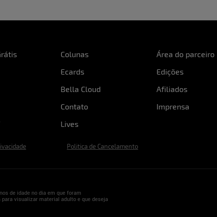
rátis
Colunas
Área do parceiro
Ecards
Edições
Bella Cloud
Afiliados
Contato
Imprensa
Lives
rivacidade
Politica de Cancelamento
nos de idade no dia em que foram
 para visualizar material adulto e que deseja