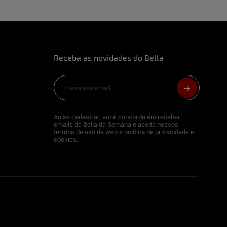
Receba as novidades do Bella
Ao se cadastrar, você concorda em receber
emails da Bella da Semana e aceita nossos
termos de uso da web e política de privacidade e
cookies.