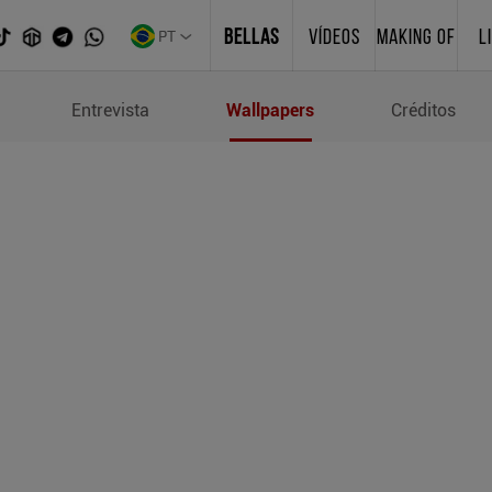
PT
BELLAS
VÍDEOS
MAKING OF
L
al
Entrevista
Wallpapers
Créditos