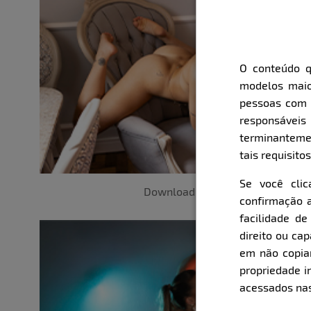
O conteúdo q
modelos maio
pessoas com i
responsávei
terminanteme
tais requisitos
Se você cli
Download
confirmação a
facilidade d
direito ou ca
em não copiar,
propriedade i
acessados nas