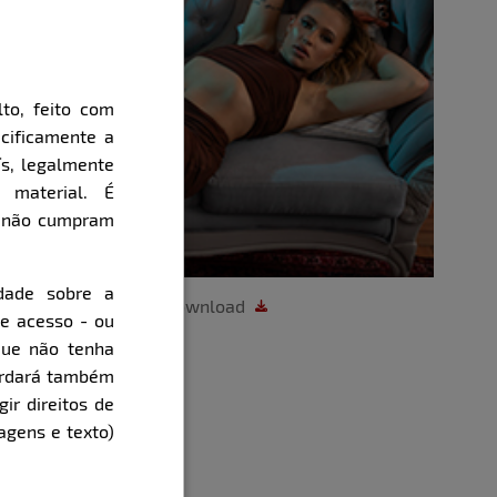
to, feito com
cificamente a
ís, legalmente
 material. É
e não cumpram
dade sobre a
Download
de acesso - ou
que não tenha
cordará também
gir direitos de
agens e texto)