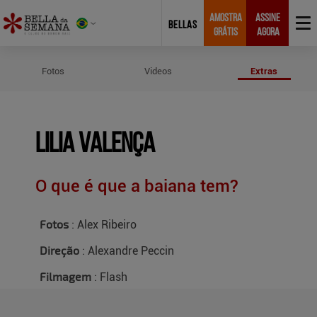
AMOSTRA
ASSINE
BELLAS
GRÁTIS
AGORA
Créditos do Ensaio de Lilia Valenç
Fotos
Videos
Extras
Lilia Valença
O que é que a baiana tem?
Fotos
: Alex Ribeiro
Direção
: Alexandre Peccin
Filmagem
: Flash