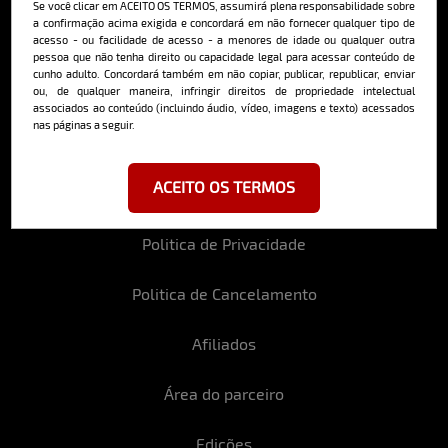
Se você clicar em ACEITO OS TERMOS, assumirá plena responsabilidade sobre
a confirmação acima exigida e concordará em não fornecer qualquer tipo de
acesso - ou facilidade de acesso - a menores de idade ou qualquer outra
pessoa que não tenha direito ou capacidade legal para acessar conteúdo de
cunho adulto. Concordará também em não copiar, publicar, republicar, enviar
ou, de qualquer maneira, infringir direitos de propriedade intelectual
Ao se cadastrar, você concorda em receber emails da Bella da Semana
e aceita nossos termos de uso da web e política de privacidade e
associados ao conteúdo (incluindo áudio, vídeo, imagens e texto) acessados
cookies.
nas páginas a seguir.
ACEITO OS TERMOS
Politica de Privacidade
Politica de Cancelamento
Afiliados
Área do parceiro
Edições