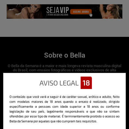
Sobre o Bella
O Bella da Semana é a maior e mais longeva revista masculina digital
do Brasil, com ensaios fotográficos e vídeos exclusivos de alta
qualidade, além de conteúdo editorial sobre saúde, esportes, moda,
comportamento, relacionamentos, tecnologia e erotismo.
AVISO LEGAL
18
Saiba mais
O conteúdo que você verá a seguir é de caráter sexual, erótico e adulto, feito
com modelos maiores de 18 anos quando o ensaio é realizado, dirigido
especificamente a pessoas com idade superior a 18 anos ou conforme
Cadastre-se e receba a mais
legislação de seu país, legalmente responsáveis e que não se sintam
ofendidas por esse tipo de material. É terminantemente proibido o acesso ao
deliciosa newsletter da internet
Bella da Semana por aqueles que não cumpram tais requisitos.