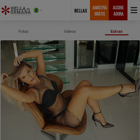
AMOSTRA
ASSINE
BELLAS
GRÁTIS
AGORA
Perfil e Medidas de Linda Rodrigu
Fotos
Videos
Extras