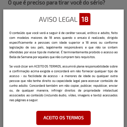
O que é preciso para tirar você do sério?
Sou um pouco nervosinha, e me abalo com
algumas coisas, mas não me deixo levar
AVISO LEGAL
18
pelo sentimento ruim, mas tem coisas que
me incomodam bastante,como falsidade,
O conteúdo que você verá a seguir é de caráter sexual, erótico e adulto, feito
hipocrisia e injustiça.
com modelos maiores de 18 anos quando o ensaio é realizado, dirigido
especificamente a pessoas com idade superior a 18 anos ou conforme
legislação de seu país, legalmente responsáveis e que não se sintam
Qual a parte do seu corpo que você mais
ofendidas por esse tipo de material. É terminantemente proibido o acesso ao
gosta?
Bella da Semana por aqueles que não cumpram tais requisitos.
Eu adoro meus olhos, meu cabelo e pés.
Se você clicar em ACEITO OS TERMOS, assumirá plena responsabilidade sobre
a confirmação acima exigida e concordará em não fornecer qualquer tipo de
acesso - ou facilidade de acesso - a menores de idade ou qualquer outra
pessoa que não tenha direito ou capacidade legal para acessar conteúdo de
cunho adulto. Concordará também em não copiar, publicar, republicar, enviar
Você já ficou com alguma mulher?
ou, de qualquer maneira, infringir direitos de propriedade intelectual
Ficaria?
associados ao conteúdo (incluindo áudio, vídeo, imagens e texto) acessados
nas páginas a seguir.
Já, com amigas minhas, mas somente na
brincadeira, não tenho interesse em
mulheres.
ACEITO OS TERMOS