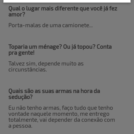
Qual o lugar mais diferente que você já fez
amor?
Porta-malas de uma camionete...
Toparia um ménage? Ou já topou? Conta
pra gente!
Talvez sim, depende muito as
circunstâncias.
Quais são as suas armas na hora da
sedução?
Eu não tenho armas, faço tudo que tenho
vontade naquele momento, me entrego
totalmente, vai depender da conexão com
a pessoa.