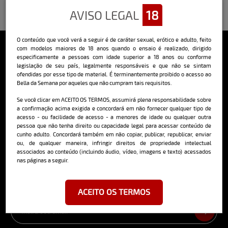
AVISO LEGAL
18
O conteúdo que você verá a seguir é de caráter sexual, erótico e adulto, feito
com modelos maiores de 18 anos quando o ensaio é realizado, dirigido
especificamente a pessoas com idade superior a 18 anos ou conforme
Sobre o Bella
legislação de seu país, legalmente responsáveis e que não se sintam
ofendidas por esse tipo de material. É terminantemente proibido o acesso ao
O Bella da Semana é a maior e mais longeva revista masculina digital
Bella da Semana por aqueles que não cumpram tais requisitos.
do Brasil, com ensaios fotográficos e vídeos exclusivos de alta
qualidade, além de conteúdo editorial sobre saúde, esportes, moda,
Se você clicar em ACEITO OS TERMOS, assumirá plena responsabilidade sobre
comportamento, relacionamentos, tecnologia e erotismo.
a confirmação acima exigida e concordará em não fornecer qualquer tipo de
acesso - ou facilidade de acesso - a menores de idade ou qualquer outra
Saiba mais
pessoa que não tenha direito ou capacidade legal para acessar conteúdo de
cunho adulto. Concordará também em não copiar, publicar, republicar, enviar
ou, de qualquer maneira, infringir direitos de propriedade intelectual
associados ao conteúdo (incluindo áudio, vídeo, imagens e texto) acessados
nas páginas a seguir.
Cadastre-se e receba a mais
deliciosa newsletter da internet
ACEITO OS TERMOS