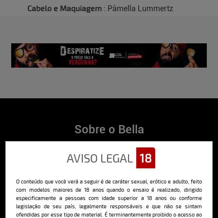
Cabelo e Maquiagem
: Pâmella Lummertz
Sobre o Bella
O Bella da Semana é a maior e mais longeva revista masculina digital
AVISO LEGAL
18
do Brasil, com ensaios fotográficos e vídeos exclusivos de alta
qualidade, além de conteúdo editorial sobre saúde, esportes, moda,
comportamento, relacionamentos, tecnologia e erotismo.
O conteúdo que você verá a seguir é de caráter sexual, erótico e adulto, feito
Saiba mais
com modelos maiores de 18 anos quando o ensaio é realizado, dirigido
especificamente a pessoas com idade superior a 18 anos ou conforme
legislação de seu país, legalmente responsáveis e que não se sintam
ofendidas por esse tipo de material. É terminantemente proibido o acesso ao