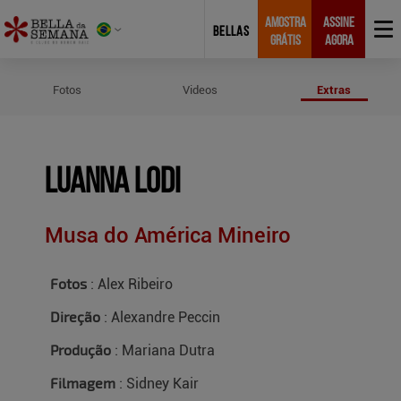
AMOSTRA
ASSINE
BELLAS
GRÁTIS
AGORA
Créditos do Ensaio de Luanna Lodi
Fotos
Videos
Extras
Luanna Lodi
Musa do América Mineiro
Fotos
: Alex Ribeiro
Direção
: Alexandre Peccin
Produção
: Mariana Dutra
Filmagem
: Sidney Kair