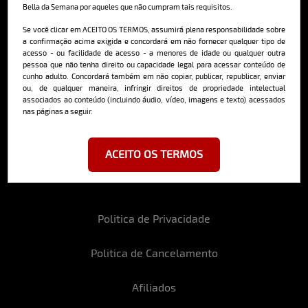
Bella da Semana por aqueles que não cumpram tais requisitos.
Cadastre-se e receba a mais
deliciosa newsletter da internet
Se você clicar em ACEITO OS TERMOS, assumirá plena responsabilidade sobre
a confirmação acima exigida e concordará em não fornecer qualquer tipo de
acesso - ou facilidade de acesso - a menores de idade ou qualquer outra
pessoa que não tenha direito ou capacidade legal para acessar conteúdo de
cunho adulto. Concordará também em não copiar, publicar, republicar, enviar
ou, de qualquer maneira, infringir direitos de propriedade intelectual
associados ao conteúdo (incluindo áudio, vídeo, imagens e texto) acessados
nas páginas a seguir.
Ao se cadastrar, você concorda em receber emails da Bella da Semana
e aceita nossos termos de uso da web e política de privacidade e
cookies.
ACEITO OS TERMOS
Politica de Privacidade
Politica de Cancelamento
Afiliados