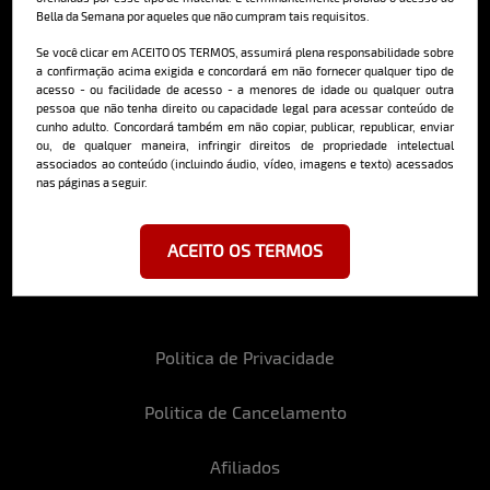
Bella da Semana por aqueles que não cumpram tais requisitos.
Cadastre-se e receba a mais
deliciosa newsletter da internet
Se você clicar em ACEITO OS TERMOS, assumirá plena responsabilidade sobre
a confirmação acima exigida e concordará em não fornecer qualquer tipo de
acesso - ou facilidade de acesso - a menores de idade ou qualquer outra
pessoa que não tenha direito ou capacidade legal para acessar conteúdo de
cunho adulto. Concordará também em não copiar, publicar, republicar, enviar
ou, de qualquer maneira, infringir direitos de propriedade intelectual
associados ao conteúdo (incluindo áudio, vídeo, imagens e texto) acessados
nas páginas a seguir.
Ao se cadastrar, você concorda em receber emails da Bella da Semana
e aceita nossos termos de uso da web e política de privacidade e
cookies.
ACEITO OS TERMOS
Politica de Privacidade
Politica de Cancelamento
Afiliados