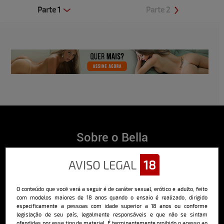
Parte 1
Parte 2
Clique aqui e veja uma prévia
Clique aqui e veja uma prévia
Sobre o Bella
O Bella da Semana é a maior e mais longeva revista masculina digital
AVISO LEGAL
18
do Brasil, com ensaios fotográficos e vídeos exclusivos de alta
qualidade, além de conteúdo editorial sobre saúde, esportes, moda,
comportamento, relacionamentos, tecnologia e erotismo.
O conteúdo que você verá a seguir é de caráter sexual, erótico e adulto, feito
Saiba mais
com modelos maiores de 18 anos quando o ensaio é realizado, dirigido
especificamente a pessoas com idade superior a 18 anos ou conforme
legislação de seu país, legalmente responsáveis e que não se sintam
ofendidas por esse tipo de material. É terminantemente proibido o acesso ao