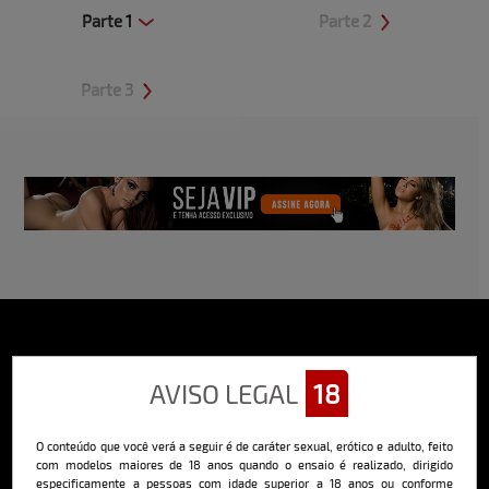
Parte 1
Parte 2
Clique aqui e veja uma prévia
Clique aqui e veja uma prévia
Parte 3
Clique aqui e veja uma prévia
Sobre o Bella
AVISO LEGAL
18
O Bella da Semana é a maior e mais longeva revista masculina digital
do Brasil, com ensaios fotográficos e vídeos exclusivos de alta
qualidade, além de conteúdo editorial sobre saúde, esportes, moda,
O conteúdo que você verá a seguir é de caráter sexual, erótico e adulto, feito
comportamento, relacionamentos, tecnologia e erotismo.
com modelos maiores de 18 anos quando o ensaio é realizado, dirigido
especificamente a pessoas com idade superior a 18 anos ou conforme