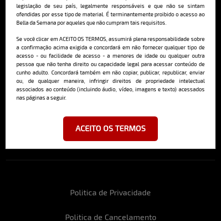
Saiba mais
legislação de seu país, legalmente responsáveis e que não se sintam
ofendidas por esse tipo de material. É terminantemente proibido o acesso ao
Bella da Semana por aqueles que não cumpram tais requisitos.
Se você clicar em ACEITO OS TERMOS, assumirá plena responsabilidade sobre
Cadastre-se e receba a mais
a confirmação acima exigida e concordará em não fornecer qualquer tipo de
deliciosa newsletter da internet
acesso - ou facilidade de acesso - a menores de idade ou qualquer outra
pessoa que não tenha direito ou capacidade legal para acessar conteúdo de
cunho adulto. Concordará também em não copiar, publicar, republicar, enviar
ou, de qualquer maneira, infringir direitos de propriedade intelectual
associados ao conteúdo (incluindo áudio, vídeo, imagens e texto) acessados
nas páginas a seguir.
Ao se cadastrar, você concorda em receber emails da Bella da Semana
e aceita nossos termos de uso da web e política de privacidade e
ACEITO OS TERMOS
cookies.
Politica de Privacidade
Politica de Cancelamento