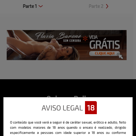
Parte 1
Parte 2
Clique aqui e veja uma prévia
Clique aqui e veja uma prévia
Sobre o Bella
AVISO LEGAL
18
O Bella da Semana é a maior e mais longeva revista masculina digital
do Brasil, com ensaios fotográficos e vídeos exclusivos de alta
qualidade, além de conteúdo editorial sobre saúde, esportes, moda,
O conteúdo que você verá a seguir é de caráter sexual, erótico e adulto, feito
comportamento, relacionamentos, tecnologia e erotismo.
com modelos maiores de 18 anos quando o ensaio é realizado, dirigido
Saiba mais
especificamente a pessoas com idade superior a 18 anos ou conforme