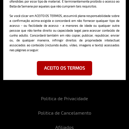
ofendidas por esse tipo de material. É terminantemente proibido o acesso ao
Bella da Semana por aqueles que não cumpram tais requisitos.
Cadastre-se e receba a mais
Se você clicar em ACEITO OS TERMOS, assumirá plena responsabilidade sobre
deliciosa newsletter da internet
a confirmação acima exigida e concordará em não fornecer qualquer tipo de
acesso - ou facilidade de acesso - a menores de idade ou qualquer outra
pessoa que não tenha direito ou capacidade legal para acessar conteúdo de
cunho adulto. Concordará também em não copiar, publicar, republicar, enviar
ou, de qualquer maneira, infringir direitos de propriedade intelectual
associados ao conteúdo (incluindo áudio, vídeo, imagens e texto) acessados
nas páginas a seguir.
Ao se cadastrar, você concorda em receber emails da Bella da Semana
e aceita nossos termos de uso da web e política de privacidade e
cookies.
ACEITO OS TERMOS
Politica de Privacidade
Politica de Cancelamento
Afiliados