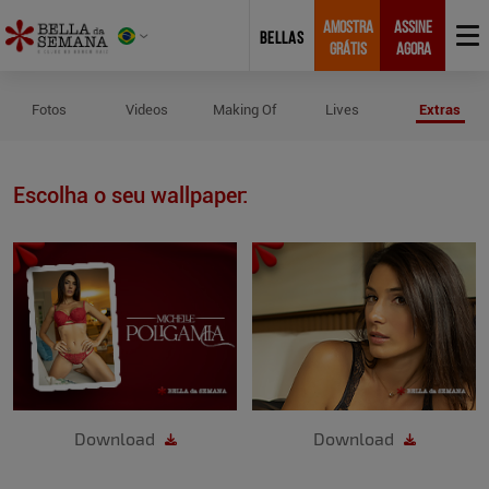
AMOSTRA
ASSINE
BELLAS
GRÁTIS
AGORA
Wallpapers de Michelle Poligamia
Fotos
Videos
Making Of
Lives
Extras
Escolha o seu wallpaper:
Download
Download