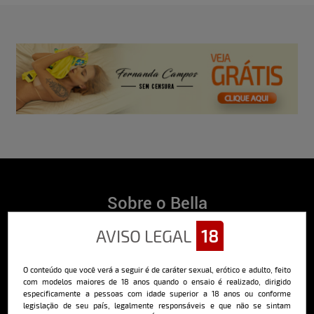
Sobre o Bella
O Bella da Semana é a maior e mais longeva revista masculina digital
AVISO LEGAL
18
do Brasil, com ensaios fotográficos e vídeos exclusivos de alta
qualidade, além de conteúdo editorial sobre saúde, esportes, moda,
comportamento, relacionamentos, tecnologia e erotismo.
O conteúdo que você verá a seguir é de caráter sexual, erótico e adulto, feito
Saiba mais
com modelos maiores de 18 anos quando o ensaio é realizado, dirigido
especificamente a pessoas com idade superior a 18 anos ou conforme
legislação de seu país, legalmente responsáveis e que não se sintam