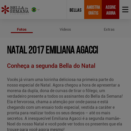
AMOSTRA
ASSINE
BELLAS
GRÁTIS
AGORA
Fotos de Natal 2017 Emiliana Agac
Fotos
Videos
Extras
NATAL 2017 EMILIANA AGACCI
Conheça a segunda Bella do Natal
Vocês já viram uma loirinha deliciosa na primeira parte do
nosso especial de Natal. Agora chegou a hora de apresentar a
morena da dupla, dona de curvas de tirar o fôlego, um
verdadeiro presente a todos os assinantes do Bella da Semana!
Ela é fervorosa, chama a atenção por onde passa e está
chegando com um ensaio todo especial, vestida a caráter e
pronta para realizar todos os seus desejos – até os mais
secretos. A inesquecível Emiliana Agacci é a segunda mamãe-
Noel do nosso Natal e você pode ver todos os presentes que ela
trouxe para você agora mesmo!