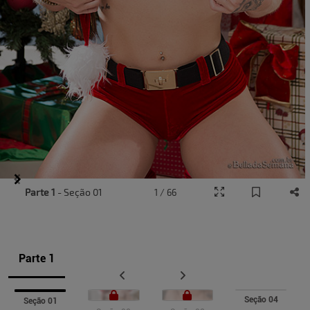
Item
Parte 1
- Seção 01
1 / 66
1
of
11
Parte 1
Seção 04
Seção 01