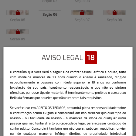
Seção 02
Seção 03
Seção 06
Seção 05
Seção 07
Seção 08
Seção 09
AVISO LEGAL
18
Veja o vídeo
O conteúdo que você verá a seguir é de caráter sexual, erótico e adulto, feito
com modelos maiores de 18 anos quando o ensaio é realizado, dirigido
especificamente a pessoas com idade superior a 18 anos ou conforme
legislação de seu país, legalmente responsáveis e que não se sintam
ofendidas por esse tipo de material. É terminantemente proibido o acesso ao
Confira a entrevista que o Bella
Bella da Semana por aqueles que não cumpram tais requisitos.
fez com a modelo:
Se você clicar em ACEITO OS TERMOS, assumirá plena responsabilidade sobre
a confirmação acima exigida e concordará em não fornecer qualquer tipo de
Nome: Emiliana Agacci.
acesso - ou facilidade de acesso - a menores de idade ou qualquer outra
pessoa que não tenha direito ou capacidade legal para acessar conteúdo de
Data de nascimento: 12 de junho de 1996.
cunho adulto. Concordará também em não copiar, publicar, republicar, enviar
Nasceu em: Blumenau (SC).
ou, de qualquer maneira, infringir direitos de propriedade intelectual