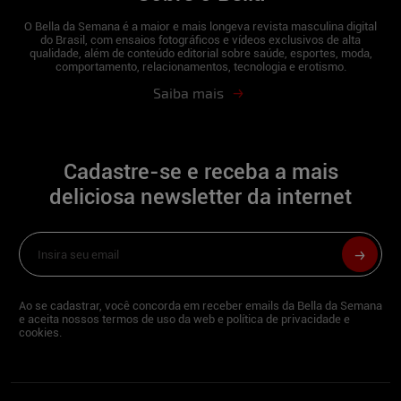
importantes para você.
O Bella da Semana é a maior e mais longeva revista masculina digital
Um sentimento:
amor.
do Brasil, com ensaios fotográficos e vídeos exclusivos de alta
qualidade, além de conteúdo editorial sobre saúde, esportes, moda,
comportamento, relacionamentos, tecnologia e erotismo.
Se pudesse fazer qualquer pedido ao
Papai Noel, o que pediria?
Um mundo mais
Saiba mais
justo.
O melhor presente que recebeu:
minha
cachorrinha, a Perla.
Cadastre-se e receba a mais
Qual o drink que melhor acompanha a
deliciosa newsletter da internet
festa?
Champanhe! Minha bebida
preferida.
Neste Natal você sentaria no colo de:
Hahaha melhor não falarmos sobre!
Você sabe que é um belo presente de
Ao se cadastrar, você concorda em receber emails da Bella da Semana
e aceita nossos termos de uso da web e política de privacidade e
Natal para os fãs do Bella da Semana, não
cookies.
é?!
Dei meu melhor para isso!
Na escolha de lingerie para o Ano Novo,
tem alguma superstição?
Calcinha