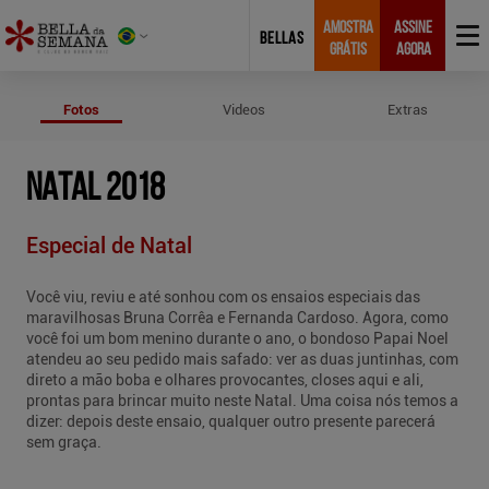
AMOSTRA
ASSINE
BELLAS
GRÁTIS
AGORA
Fotos de Natal 2018
Fotos
Videos
Extras
NATAL 2018
Especial de Natal
Você viu, reviu e até sonhou com os ensaios especiais das
maravilhosas Bruna Corrêa e Fernanda Cardoso. Agora, como
você foi um bom menino durante o ano, o bondoso Papai Noel
atendeu ao seu pedido mais safado: ver as duas juntinhas, com
direto a mão boba e olhares provocantes, closes aqui e ali,
prontas para brincar muito neste Natal. Uma coisa nós temos a
dizer: depois deste ensaio, qualquer outro presente parecerá
sem graça.