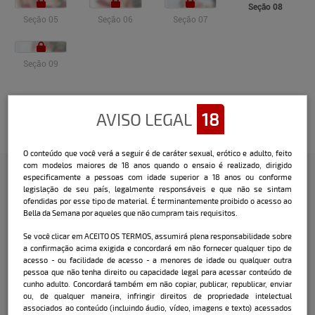
Seção 08
Seção 05
Seção 06
Seção 07
Seção 09
Veja o vídeo
AVISO LEGAL
18
O conteúdo que você verá a seguir é de caráter sexual, erótico e adulto, feito
com modelos maiores de 18 anos quando o ensaio é realizado, dirigido
especificamente a pessoas com idade superior a 18 anos ou conforme
legislação de seu país, legalmente responsáveis e que não se sintam
Confira a entrevista que o Bella
ofendidas por esse tipo de material. É terminantemente proibido o acesso ao
Bella da Semana por aqueles que não cumpram tais requisitos.
fez com a modelo:
Se você clicar em ACEITO OS TERMOS, assumirá plena responsabilidade sobre
a confirmação acima exigida e concordará em não fornecer qualquer tipo de
Bruna Corrêa:
acesso - ou facilidade de acesso - a menores de idade ou qualquer outra
pessoa que não tenha direito ou capacidade legal para acessar conteúdo de
Como você costuma comemorar o
cunho adulto. Concordará também em não copiar, publicar, republicar, enviar
Natal?
Costumo comemorar
ou, de qualquer maneira, infringir direitos de propriedade intelectual
tradicionalmente com a minha família em
associados ao conteúdo (incluindo áudio, vídeo, imagens e texto) acessados