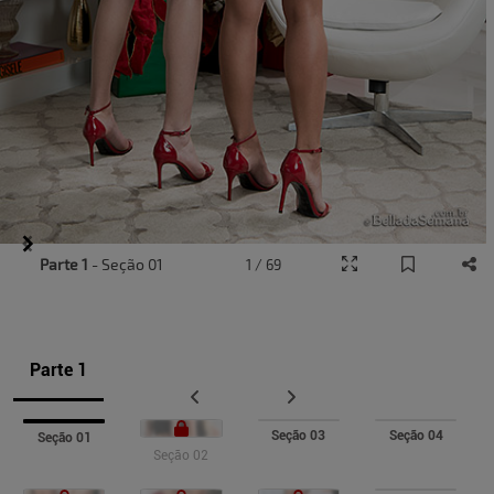
Item
Parte 1
- Seção 01
1 / 69
1
of
9
Parte 1
Seção 03
Seção 04
Seção 01
Seção 02