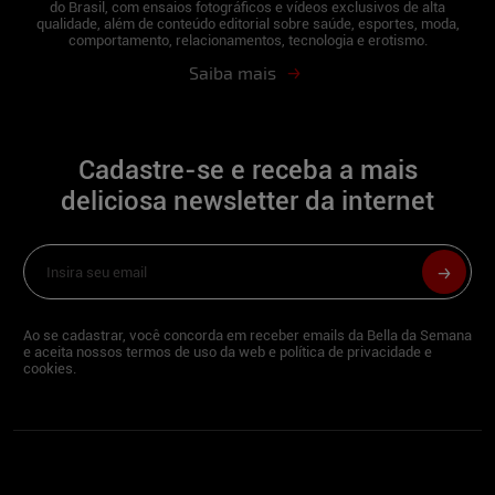
do Brasil, com ensaios fotográficos e vídeos exclusivos de alta
Eles é que são um grande presente pra
qualidade, além de conteúdo editorial sobre saúde, esportes, moda,
mim!! O carinho, e a fidelidade dos fãs do
comportamento, relacionamentos, tecnologia e erotismo.
Bella são incríveis com as modelos, eu
Saiba mais
fico impressionada.!
Neste Natal você sentaria no colo de:
De
todos que assinarem o bella da semana
Cadastre-se e receba a mais
para prestigiar o meu ensaio e mandarem
muitos elogios !!!
deliciosa newsletter da internet
Fernanda Cardoso:
Como você costuma comemorar o Natal?
Ao se cadastrar, você concorda em receber emails da Bella da Semana
Passo o Natal sempre em família, fazemos
e aceita nossos termos de uso da web e política de privacidade e
cookies.
uma festa grande e minha família vem
toda para Floripa.
O que acha mais legal nesta época do ano?
Poder ver toda minha família reunida.