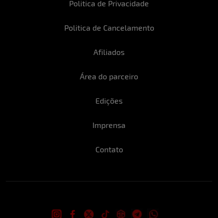
Um sinônimo para o Natal:
Família, meu
Politica de Privacidade
bem maior.
Politica de Cancelamento
Um gesto importante:
Compaixão
Um sentimento:
Gratidão
Afiliados
Se pudesse fazer qualquer pedido ao
Área do parceiro
Papai Noel, o que pediria?
Ter as pessoas
que eu amo mais perto!
Edições
O melhor presente que recebeu:
Minha
viagem para Argentina.
Imprensa
Qual o drink que melhor acompanha a
festa?
Vinho, sem dúvidas!
Contato
Neste Natal você sentaria no colo de:
Da
mamãe Noel Bruna Corrêa hehehe
Você sabe que é um belo presente de
Natal para os fãs do Bella da Semana, não
é?!
Acredito que sim, tenho recebido