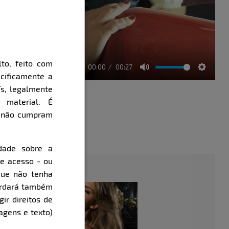
to, feito com
00:00
00:27
cificamente a
Mute
Setting
ís, legalmente
 material. É
e não cumpram
évia
dade sobre a
de acesso - ou
que não tenha
cordará também
gir direitos de
agens e texto)