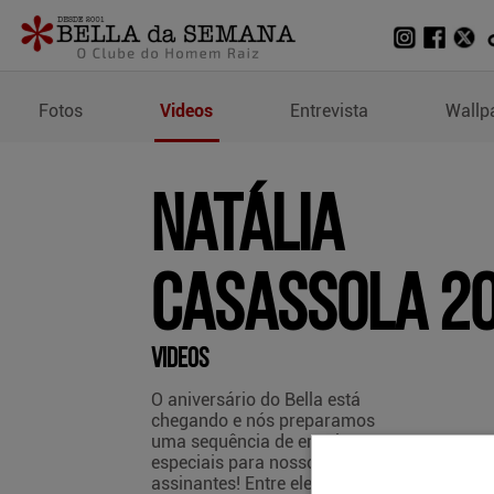
Vídeos de Natália Casas
Fotos
Videos
Entrevista
Wallp
Natália
Casassola 2
Videos
O aniversário do Bella está
chegando e nós preparamos
uma sequência de ensaios
especiais para nossos
assinantes! Entre eles, uma