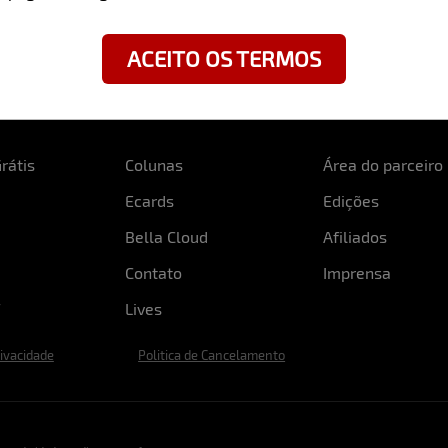
ACEITO OS TERMOS
rátis
Colunas
Área do parceiro
Ecards
Edições
Bella Cloud
Afiliados
Contato
Imprensa
Lives
rivacidade
Politica de Cancelamento