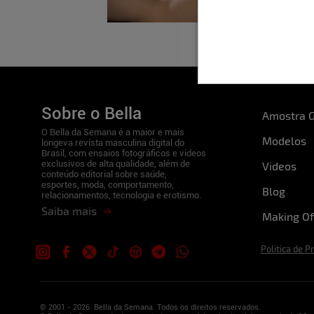
Sobre o Bella
Amostra G
O Bella da Semana é a maior e mais
Modelos
longeva revista masculina digital do
Brasil, com ensaios fotográficos e vídeos
exclusivos de alta qualidade, além de
Videos
conteúdo editorial sobre saúde,
esportes, moda, comportamento,
Blog
relacionamentos, tecnologia e erotismo.
Saiba mais
Making Of
Politica de P
© 2001 - 2026. Bella da Semana. Todos os direitos reservados.