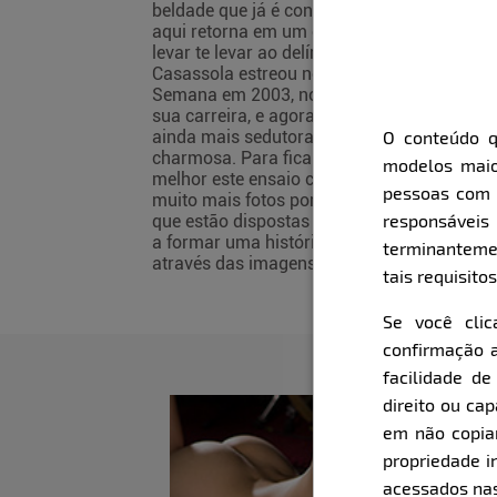
beldade que já é conhecida por
aqui retorna em um ensaio para
levar te levar ao delírio. Natália
Casassola estreou no Bella da
Semana em 2003, no início de
sua carreira, e agora retorna
ainda mais sedutora, sexy e
O conteúdo q
charmosa. Para ficar ainda
modelos maio
melhor este ensaio conta com
pessoas com i
muito mais fotos por sessão,
responsávei
que estão dispostas de maneira
a formar uma história contada
terminanteme
através das imagens.
tais requisitos
Se você cli
confirmação a
facilidade d
direito ou ca
em não copiar,
propriedade i
acessados nas