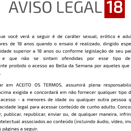
AVISO LEGAL
18
ue você verá a seguir é de caráter sexual, erótico e adul
res de 18 anos quando o ensaio é realizado, dirigido espe
Restart
Rewind
Play
Forward
dade superior a 18 anos ou conforme legislação de seu pa
10s
10s
Download
s e que não se sintam ofendidas por esse tipo de
nte proibido o acesso ao Bella da Semana por aqueles qu
.
Parte 1
Parte 2
Clique aqui e veja uma prévia
Clique aqui e veja uma pr
car em ACEITO OS TERMOS, assumirá plena responsabili
cima exigida e concordará em não fornecer qualquer tipo 
e acesso - a menores de idade ou qualquer outra pessoa 
pacidade legal para acessar conteúdo de cunho adulto. Con
 publicar, republicar, enviar ou, de qualquer maneira, infrin
ntelectual associados ao conteúdo (incluindo áudio, vídeo, im
 páginas a seguir.