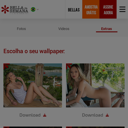
AMOSTRA
ASSINE
BELLAS
GRÁTIS
AGORA
Wallpapers de Natália Martins
Fotos
Videos
Extras
Escolha o seu wallpaper:
Download
Download