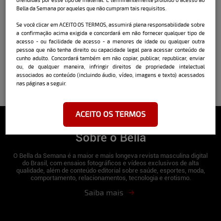
Bella da Semana por aqueles que não cumpram tais requisitos.
Se você clicar em ACEITO OS TERMOS, assumirá plena responsabilidade sobre
a confirmação acima exigida e concordará em não fornecer qualquer tipo de
acesso - ou facilidade de acesso - a menores de idade ou qualquer outra
pessoa que não tenha direito ou capacidade legal para acessar conteúdo de
cunho adulto. Concordará também em não copiar, publicar, republicar, enviar
ou, de qualquer maneira, infringir direitos de propriedade intelectual
associados ao conteúdo (incluindo áudio, vídeo, imagens e texto) acessados
nas páginas a seguir.
ACEITO OS TERMOS
Sobre o Bella
O Bella da Semana é a maior e mais longeva revista masculina digital
do Brasil, com ensaios fotográficos e vídeos exclusivos de alta
qualidade, além de conteúdo editorial sobre saúde, esportes, moda,
comportamento, relacionamentos, tecnologia e erotismo.
Saiba mais