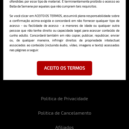
ofendidas por esse tipo de material. É terminantemente proibido o acesso ao
Bella da Semana por aqueles que não cumpram tais requisitos.
Cadastre-se e receba a mais
Se você clicar em ACEITO OS TERMOS, assumirá plena responsabilidade sobre
deliciosa newsletter da internet
a confirmação acima exigida e concordará em não fornecer qualquer tipo de
acesso - ou facilidade de acesso - a menores de idade ou qualquer outra
pessoa que não tenha direito ou capacidade legal para acessar conteúdo de
cunho adulto. Concordará também em não copiar, publicar, republicar, enviar
ou, de qualquer maneira, infringir direitos de propriedade intelectual
associados ao conteúdo (incluindo áudio, vídeo, imagens e texto) acessados
nas páginas a seguir.
Ao se cadastrar, você concorda em receber emails da Bella da Semana
e aceita nossos termos de uso da web e política de privacidade e
cookies.
ACEITO OS TERMOS
Politica de Privacidade
Politica de Cancelamento
Afiliados