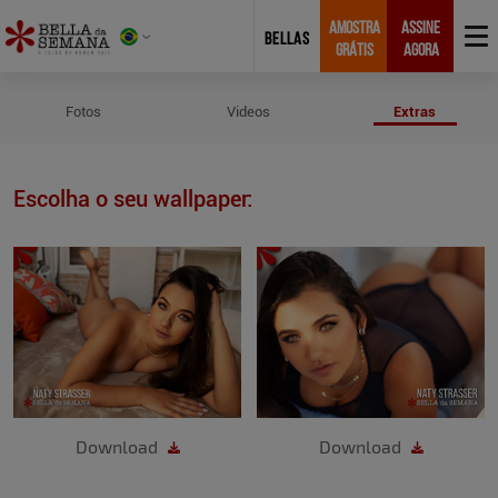
AMOSTRA
ASSINE
BELLAS
GRÁTIS
AGORA
Wallpapers de Naty Strasser
Fotos
Videos
Extras
Escolha o seu wallpaper:
Download
Download