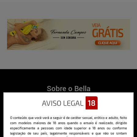
Sobre o Bella
O Bella da Semana é a maior e mais longeva revista masculina digital
AVISO LEGAL
18
do Brasil, com ensaios fotográficos e vídeos exclusivos de alta
qualidade, além de conteúdo editorial sobre saúde, esportes, moda,
comportamento, relacionamentos, tecnologia e erotismo.
O conteúdo que você verá a seguir é de caráter sexual, erótico e adulto, feito
Saiba mais
com modelos maiores de 18 anos quando o ensaio é realizado, dirigido
especificamente a pessoas com idade superior a 18 anos ou conforme
legislação de seu país, legalmente responsáveis e que não se sintam