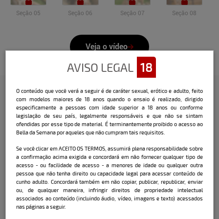
Seção 05
Seção 06
Seção 07
Seção 08
Veja o vídeo
AVISO LEGAL
18
O conteúdo que você verá a seguir é de caráter sexual, erótico e adulto, feito
com modelos maiores de 18 anos quando o ensaio é realizado, dirigido
Confira a entrevista que o Bella
especificamente a pessoas com idade superior a 18 anos ou conforme
legislação de seu país, legalmente responsáveis e que não se sintam
fez com a modelo:
ofendidas por esse tipo de material. É terminantemente proibido o acesso ao
Bella da Semana por aqueles que não cumpram tais requisitos.
Nome:
Nicole Muller
Se você clicar em ACEITO OS TERMOS, assumirá plena responsabilidade sobre
a confirmação acima exigida e concordará em não fornecer qualquer tipo de
Data e local de nascimento:
26/06/1990 -
acesso - ou facilidade de acesso - a menores de idade ou qualquer outra
Salvador / BA
pessoa que não tenha direito ou capacidade legal para acessar conteúdo de
cunho adulto. Concordará também em não copiar, publicar, republicar, enviar
Cidade onde mora atualmente:
São Paulo /
ou, de qualquer maneira, infringir direitos de propriedade intelectual
SP
associados ao conteúdo (incluindo áudio, vídeo, imagens e texto) acessados
nas páginas a seguir.