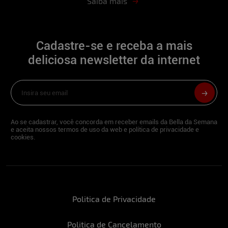
Saiba mais
seguir na caminhada do
autoconhecimento e sabendo ter sempre
humildade e grande capacidade para me
reinventar. Adoro ler, tenho duas
Cadastre-se e receba a mais
graduações e amo praticar esportes.
deliciosa newsletter da internet
Descreva-se em três palavras:
Resiliente, determinada e alto astral.
Além de modelo, você tem outra
Ao se cadastrar, você concorda em receber emails da Bella da Semana
profissão?
e aceita nossos termos de uso da web e política de privacidade e
cookies.
Nutricionista e Atleta.
Quando o assunto é futebol, torce para
algum time?
Politica de Privacidade
Bahia.
Politica de Cancelamento