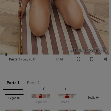
Item
Parte 1
- Seção 01
1 / 61
1
of
8
Parte 1
Parte 2
Seção 04
Seção 01
Seção 02
Seção 03