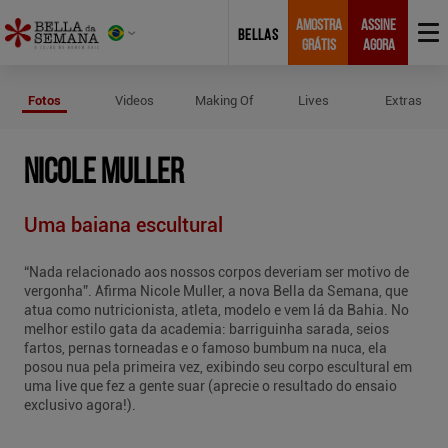
AMOSTRA
ASSINE
BELLAS
GRÁTIS
AGORA
Fotos de Nicole Muller
Fotos
Videos
Making Of
Lives
Extras
NICOLE MULLER
Uma baiana escultural
“Nada relacionado aos nossos corpos deveriam ser motivo de
vergonha”. Afirma Nicole Muller, a nova Bella da Semana, que
atua como nutricionista, atleta, modelo e vem lá da Bahia. No
melhor estilo gata da academia: barriguinha sarada, seios
fartos, pernas torneadas e o famoso bumbum na nuca, ela
posou nua pela primeira vez, exibindo seu corpo escultural em
uma live que fez a gente suar (aprecie o resultado do ensaio
exclusivo agora!).