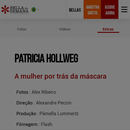
AMOSTRA
ASSINE
BELLAS
GRÁTIS
AGORA
Créditos do Ensaio de Patricia Ho
Fotos
Videos
Extras
Patricia Hollweg
A mulher por trás da máscara
Fotos
: Alex Ribeiro
Direção
: Alexandre Peccin
Produção
: Pâmella Lummertz
Filmagem
: Flash