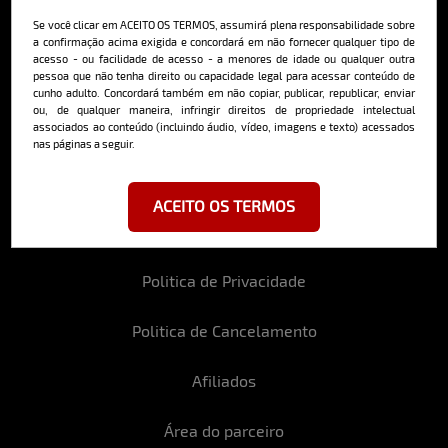
deliciosa newsletter da internet
Se você clicar em ACEITO OS TERMOS, assumirá plena responsabilidade sobre
a confirmação acima exigida e concordará em não fornecer qualquer tipo de
acesso - ou facilidade de acesso - a menores de idade ou qualquer outra
pessoa que não tenha direito ou capacidade legal para acessar conteúdo de
cunho adulto. Concordará também em não copiar, publicar, republicar, enviar
ou, de qualquer maneira, infringir direitos de propriedade intelectual
associados ao conteúdo (incluindo áudio, vídeo, imagens e texto) acessados
Ao se cadastrar, você concorda em receber emails da Bella da Semana
nas páginas a seguir.
e aceita nossos termos de uso da web e política de privacidade e
cookies.
ACEITO OS TERMOS
Politica de Privacidade
Politica de Cancelamento
Afiliados
Área do parceiro