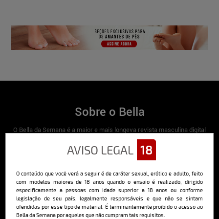
Sobre o Bella
O Bella da Semana é a maior e mais longeva revista masculina digital
do Brasil, com ensaios fotográficos e vídeos exclusivos de alta
qualidade, além de conteúdo editorial sobre saúde, esportes, moda,
AVISO LEGAL
18
comportamento, relacionamentos, tecnologia e erotismo.
Saiba mais
O conteúdo que você verá a seguir é de caráter sexual, erótico e adulto, feito
com modelos maiores de 18 anos quando o ensaio é realizado, dirigido
especificamente a pessoas com idade superior a 18 anos ou conforme
legislação de seu país, legalmente responsáveis e que não se sintam
Cadastre-se e receba a mais
ofendidas por esse tipo de material. É terminantemente proibido o acesso ao
Bella da Semana por aqueles que não cumpram tais requisitos.