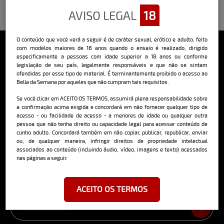
AVISO LEGAL
18
O conteúdo que você verá a seguir é de caráter sexual, erótico e adulto, feito
com modelos maiores de 18 anos quando o ensaio é realizado, dirigido
especificamente a pessoas com idade superior a 18 anos ou conforme
Sobre o Bella
legislação de seu país, legalmente responsáveis e que não se sintam
ofendidas por esse tipo de material. É terminantemente proibido o acesso ao
O Bella da Semana é a maior e mais longeva revista masculina digital
Bella da Semana por aqueles que não cumpram tais requisitos.
do Brasil, com ensaios fotográficos e vídeos exclusivos de alta
qualidade, além de conteúdo editorial sobre saúde, esportes, moda,
Se você clicar em ACEITO OS TERMOS, assumirá plena responsabilidade sobre
comportamento, relacionamentos, tecnologia e erotismo.
a confirmação acima exigida e concordará em não fornecer qualquer tipo de
acesso - ou facilidade de acesso - a menores de idade ou qualquer outra
Saiba mais
pessoa que não tenha direito ou capacidade legal para acessar conteúdo de
cunho adulto. Concordará também em não copiar, publicar, republicar, enviar
ou, de qualquer maneira, infringir direitos de propriedade intelectual
associados ao conteúdo (incluindo áudio, vídeo, imagens e texto) acessados
nas páginas a seguir.
Cadastre-se e receba a mais
deliciosa newsletter da internet
ACEITO OS TERMOS