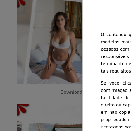
O conteúdo q
modelos maio
pessoas com i
responsávei
terminanteme
tais requisitos
Se você cli
confirmação a
Download
facilidade d
direito ou ca
em não copiar,
propriedade i
acessados nas