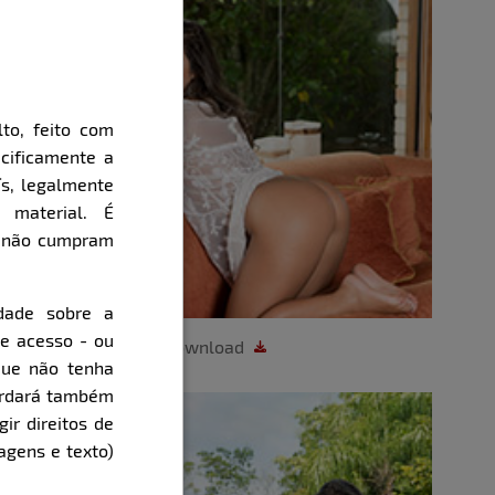
to, feito com
cificamente a
ís, legalmente
 material. É
e não cumpram
dade sobre a
de acesso - ou
Download
que não tenha
cordará também
gir direitos de
agens e texto)