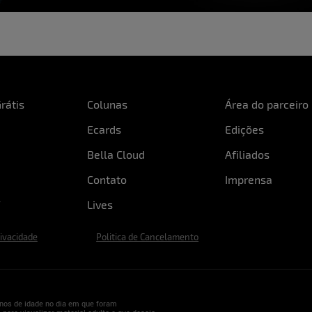
rátis
Colunas
Área do parceiro
Ecards
Edições
Bella Cloud
Afiliados
Contato
Imprensa
Lives
rivacidade
Politica de Cancelamento
nos de idade no dia em que foram