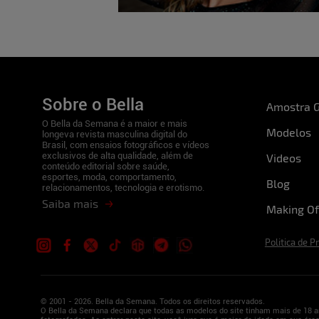
Sobre o Bella
Amostra G
O Bella da Semana é a maior e mais
Modelos
longeva revista masculina digital do
Brasil, com ensaios fotográficos e vídeos
exclusivos de alta qualidade, além de
Videos
conteúdo editorial sobre saúde,
esportes, moda, comportamento,
Blog
relacionamentos, tecnologia e erotismo.
Saiba mais
Making Of
Politica de P
© 2001 - 2026. Bella da Semana. Todos os direitos reservados.
O Bella da Semana declara que todas as modelos do site tinham mais de 18 a