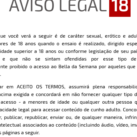
AVISO LEGAL
18
ue você verá a seguir é de caráter sexual, erótico e adul
res de 18 anos quando o ensaio é realizado, dirigido espe
dade superior a 18 anos ou conforme legislação de seu pa
s e que não se sintam ofendidas por esse tipo de
nte proibido o acesso ao Bella da Semana por aqueles qu
.
car em ACEITO OS TERMOS, assumirá plena responsabili
cima exigida e concordará em não fornecer qualquer tipo 
Download
e acesso - a menores de idade ou qualquer outra pessoa 
pacidade legal para acessar conteúdo de cunho adulto. Con
 publicar, republicar, enviar ou, de qualquer maneira, infrin
ntelectual associados ao conteúdo (incluindo áudio, vídeo, im
 páginas a seguir.