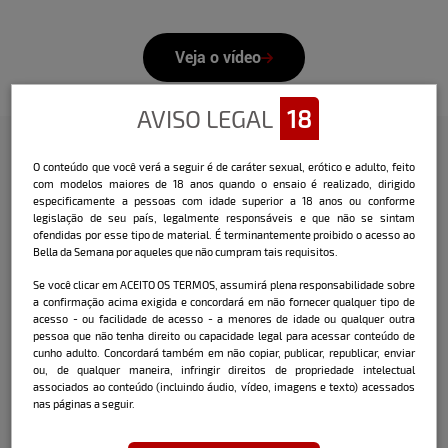
Veja o vídeo
AVISO LEGAL
18
O conteúdo que você verá a seguir é de caráter sexual, erótico e adulto, feito
Confira a entrevista que o Bella
com modelos maiores de 18 anos quando o ensaio é realizado, dirigido
especificamente a pessoas com idade superior a 18 anos ou conforme
fez com a modelo:
legislação de seu país, legalmente responsáveis e que não se sintam
ofendidas por esse tipo de material. É terminantemente proibido o acesso ao
Nome:
Renata Matos
Bella da Semana por aqueles que não cumpram tais requisitos.
Data e local de nascimento:
26/08/1996 -
Se você clicar em ACEITO OS TERMOS, assumirá plena responsabilidade sobre
a confirmação acima exigida e concordará em não fornecer qualquer tipo de
Esteio / RS
acesso - ou facilidade de acesso - a menores de idade ou qualquer outra
pessoa que não tenha direito ou capacidade legal para acessar conteúdo de
Cidade onde mora atualmente:
Canoas/RS
cunho adulto. Concordará também em não copiar, publicar, republicar, enviar
ou, de qualquer maneira, infringir direitos de propriedade intelectual
associados ao conteúdo (incluindo áudio, vídeo, imagens e texto) acessados
Signo:
Virgem
nas páginas a seguir.