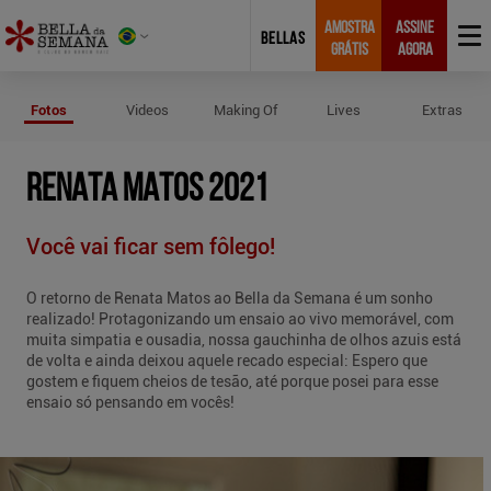
AMOSTRA
ASSINE
BELLAS
GRÁTIS
AGORA
Fotos de Renata Matos 2021
Fotos
Videos
Making Of
Lives
Extras
RENATA MATOS 2021
Você vai ficar sem fôlego!
O retorno de Renata Matos ao Bella da Semana é um sonho
realizado! Protagonizando um ensaio ao vivo memorável, com
muita simpatia e ousadia, nossa gauchinha de olhos azuis está
de volta e ainda deixou aquele recado especial: Espero que
gostem e fiquem cheios de tesão, até porque posei para esse
ensaio só pensando em vocês!