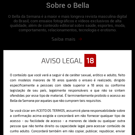
Sobre o Bella
O Bella da Semana é a maior e mais longeva revista masculina digital
do Brasil, com ensaios fotográficos e vídeos exclusivos de alta
qualidade, além de conteúdo editorial sobre saúde, esportes, moda,
comportamento, relacionamentos, tecnologia e erotismo.
Saiba mais
AVISO LEGAL
18
Cadastre-se e receba a mais
deliciosa newsletter da internet
O conteúdo que você verá a seguir é de caráter sexual, erótico e adulto, feito
com modelos maiores de 18 anos quando o ensaio é realizado, dirigido
especificamente a pessoas com idade superior a 18 anos ou conforme
legislação de seu país, legalmente responsáveis e que não se sintam
ofendidas por esse tipo de material. É terminantemente proibido o acesso ao
Bella da Semana por aqueles que não cumpram tais requisitos.
Ao se cadastrar, você concorda em receber emails da Bella da Semana
Se você clicar em ACEITO OS TERMOS, assumirá plena responsabilidade sobre
e aceita nossos termos de uso da web e política de privacidade e
a confirmação acima exigida e concordará em não fornecer qualquer tipo de
cookies.
acesso - ou facilidade de acesso - a menores de idade ou qualquer outra
pessoa que não tenha direito ou capacidade legal para acessar conteúdo de
cunho adulto. Concordará também em não copiar, publicar, republicar, enviar