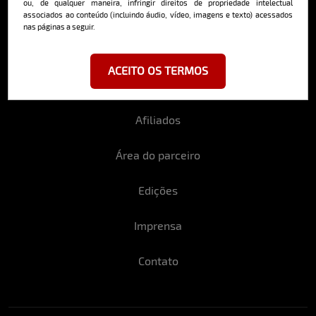
ou, de qualquer maneira, infringir direitos de propriedade intelectual
associados ao conteúdo (incluindo áudio, vídeo, imagens e texto) acessados
nas páginas a seguir.
Politica de Privacidade
ACEITO OS TERMOS
Politica de Cancelamento
Afiliados
Área do parceiro
Edições
Imprensa
Contato