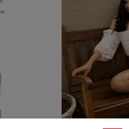
da
os