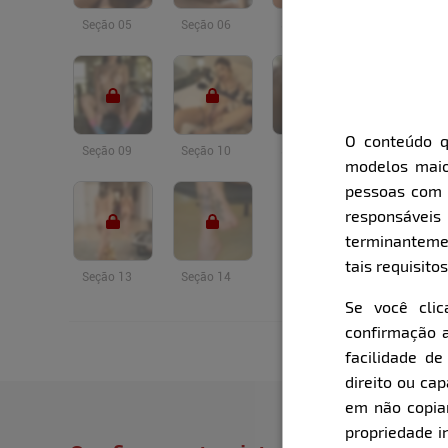
Seção 05
Seção 06
Seção 07
Seção 08
O conteúdo q
Seção 09
Seção 10
Seção 11
Seção 12
modelos maio
pessoas com i
responsávei
terminanteme
tais requisitos
Seção 13
Seção 14
Se você cli
confirmação a
facilidade d
direito ou ca
em não copiar,
propriedade i