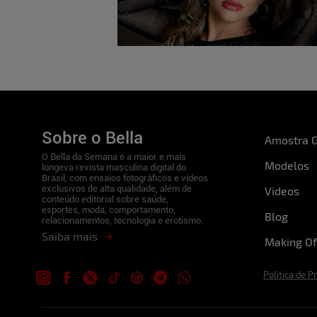
Leise Bach
Adoro exibicionismo, menage masculino e fe
realizei…
Livia Santana
Tenho e já realizei que é ménage haha
Sobre o Bella
Amostra G
O Bella da Semana é a maior e mais
Modelos
Cláudia Souza
longeva revista masculina digital do
Brasil, com ensaios fotográficos e vídeos
exclusivos de alta qualidade, além de
Videos
Sim, transar a três.
conteúdo editorial sobre saúde,
esportes, moda, comportamento,
Blog
relacionamentos, tecnologia e erotismo.
Mayra Salfer
Saiba mais
Making Of
Já transei numa ilha, inclusive amei essa expe
Politica de P
Michelle Poligamia