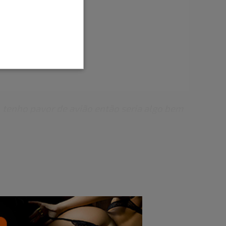
s homens.
 tenho pavor de avião então seria algo bem
m movimento, em cima de um Jet-ski, em uma
er vista por alguém.