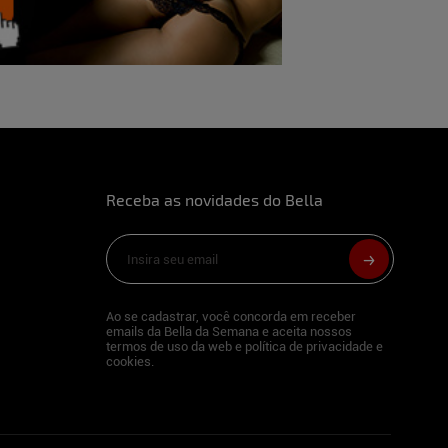
 gosto quando acontecem coisas inesperadas
rsrs
 revelar! Kkkk
Receba as novidades do Bella
s fantasias eróticas, é o ménage com mais
ro principalmente quando o parceiro gosta
ealizei e faria novamente.
Ao se cadastrar, você concorda em receber
emails da Bella da Semana e aceita nossos
termos de uso da web e política de privacidade e
s fantasias.
cookies.