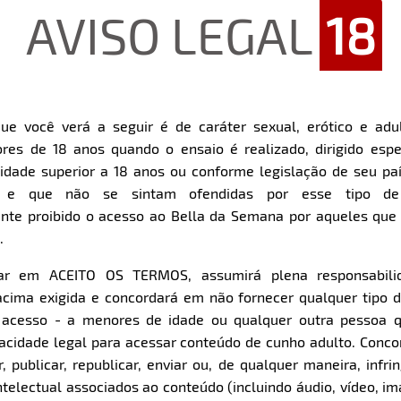
AVISO LEGAL
18
Item
Super Zoom
1
of
31
ue você verá a seguir é de caráter sexual, erótico e adul
res de 18 anos quando o ensaio é realizado, dirigido espe
dade superior a 18 anos ou conforme legislação de seu pa
s e que não se sintam ofendidas por esse tipo de
nte proibido o acesso ao Bella da Semana por aqueles qu
.
car em ACEITO OS TERMOS, assumirá plena responsabili
cima exigida e concordará em não fornecer qualquer tipo 
e acesso - a menores de idade ou qualquer outra pessoa 
pacidade legal para acessar conteúdo de cunho adulto. Con
 publicar, republicar, enviar ou, de qualquer maneira, infrin
ntelectual associados ao conteúdo (incluindo áudio, vídeo, im