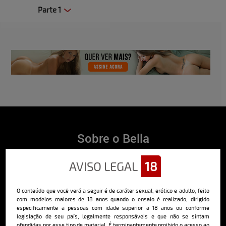
Parte 1
Clique aqui e veja uma prévia
Sobre o Bella
O Bella da Semana é a maior e mais longeva revista masculina digital
AVISO LEGAL
18
do Brasil, com ensaios fotográficos e vídeos exclusivos de alta
qualidade, além de conteúdo editorial sobre saúde, esportes, moda,
comportamento, relacionamentos, tecnologia e erotismo.
O conteúdo que você verá a seguir é de caráter sexual, erótico e adulto, feito
Saiba mais
com modelos maiores de 18 anos quando o ensaio é realizado, dirigido
especificamente a pessoas com idade superior a 18 anos ou conforme
legislação de seu país, legalmente responsáveis e que não se sintam
ofendidas por esse tipo de material. É terminantemente proibido o acesso ao