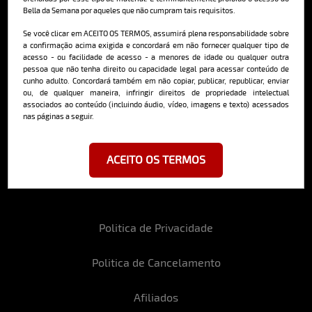
Bella da Semana por aqueles que não cumpram tais requisitos.
Cadastre-se e receba a mais
deliciosa newsletter da internet
Se você clicar em ACEITO OS TERMOS, assumirá plena responsabilidade sobre
a confirmação acima exigida e concordará em não fornecer qualquer tipo de
acesso - ou facilidade de acesso - a menores de idade ou qualquer outra
pessoa que não tenha direito ou capacidade legal para acessar conteúdo de
cunho adulto. Concordará também em não copiar, publicar, republicar, enviar
ou, de qualquer maneira, infringir direitos de propriedade intelectual
associados ao conteúdo (incluindo áudio, vídeo, imagens e texto) acessados
nas páginas a seguir.
Ao se cadastrar, você concorda em receber emails da Bella da Semana
e aceita nossos termos de uso da web e política de privacidade e
cookies.
ACEITO OS TERMOS
Politica de Privacidade
Politica de Cancelamento
Afiliados