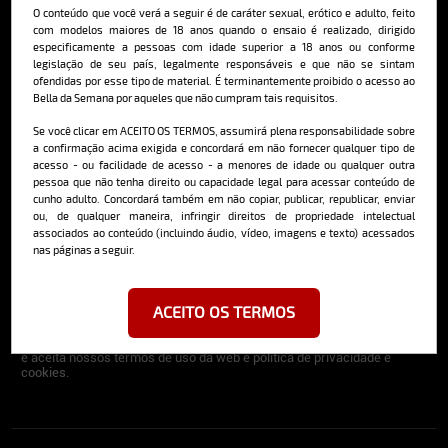
O conteúdo que você verá a seguir é de caráter sexual, erótico e adulto, feito
O Bella da Semana é a maior e mais longeva revista masculina digital
com modelos maiores de 18 anos quando o ensaio é realizado, dirigido
do Brasil, com ensaios fotográficos e vídeos exclusivos de alta
especificamente a pessoas com idade superior a 18 anos ou conforme
qualidade, além de conteúdo editorial sobre saúde, esportes, moda,
legislação de seu país, legalmente responsáveis e que não se sintam
comportamento, relacionamentos, tecnologia e erotismo.
ofendidas por esse tipo de material. É terminantemente proibido o acesso ao
Bella da Semana por aqueles que não cumpram tais requisitos.
Saiba mais
Se você clicar em ACEITO OS TERMOS, assumirá plena responsabilidade sobre
a confirmação acima exigida e concordará em não fornecer qualquer tipo de
acesso - ou facilidade de acesso - a menores de idade ou qualquer outra
pessoa que não tenha direito ou capacidade legal para acessar conteúdo de
Cadastre-se e receba a mais
cunho adulto. Concordará também em não copiar, publicar, republicar, enviar
deliciosa newsletter da internet
ou, de qualquer maneira, infringir direitos de propriedade intelectual
associados ao conteúdo (incluindo áudio, vídeo, imagens e texto) acessados
nas páginas a seguir.
ACEITO OS TERMOS
Ao se cadastrar, você concorda em receber emails da Bella da Semana
e aceita nossos termos de uso da web e política de privacidade e
cookies.