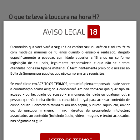
O que te leva à loucura na hora H?
Uma boa pegada com olhos nos olhos.
AVISO LEGAL
18
Como foi / está sendo a sua quarentena?
O conteúdo que você verá a seguir é de caráter sexual, erótico e adulto, feito
com modelos maiores de 18 anos quando o ensaio é realizado, dirigido
Bem agitada até, não tenho o que
especificamente a pessoas com idade superior a 18 anos ou conforme
reclamar.
legislação de seu país, legalmente responsáveis e que não se sintam
ofendidas por esse tipo de material. É terminantemente proibido o acesso ao
Bella da Semana por aqueles que não cumpram tais requisitos.
Não vivo sem...
Se você clicar em ACEITO OS TERMOS, assumirá plena responsabilidade sobre
a confirmação acima exigida e concordará em não fornecer qualquer tipo de
acesso - ou facilidade de acesso - a menores de idade ou qualquer outra
Meu celular.
pessoa que não tenha direito ou capacidade legal para acessar conteúdo de
cunho adulto. Concordará também em não copiar, publicar, republicar, enviar
ou, de qualquer maneira, infringir direitos de propriedade intelectual
Indique um livro, filme ou série que você
associados ao conteúdo (incluindo áudio, vídeo, imagens e texto) acessados
gostou.
nas páginas a seguir.
Livro o Milagre pela manhã, meu filme
favorito “Uma Linda Mulher”, série “Coisa