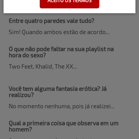
ACEITO OS TERMOS
mais Linda”.
Entre quatro paredes vale tudo?
Sim! Quando ambos estão de acordo...
O que não pode faltar na sua playlist na
hora do sexo?
Two Feet, Khalid, The XX...
Você tem alguma fantasia erótica? Já
realizou?
No momento nenhuma, pois já realizei...
Qual a primeira coisa que observa em um
homem?