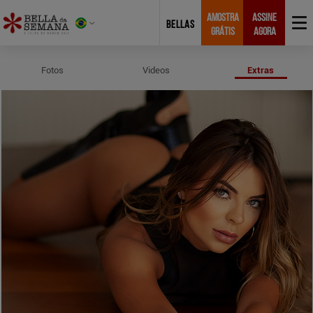
AMOSTRA
ASSINE
BELLAS
GRÁTIS
AGORA
Perfil e Medidas de Roberta Helen
Fotos
Videos
Extras