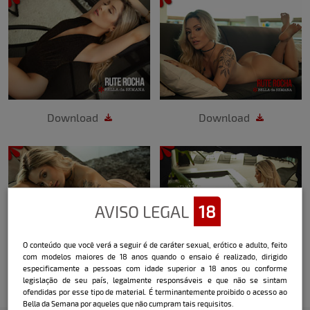
Download
Download
AVISO LEGAL
18
O conteúdo que você verá a seguir é de caráter sexual, erótico e adulto, feito
com modelos maiores de 18 anos quando o ensaio é realizado, dirigido
Download
Download
especificamente a pessoas com idade superior a 18 anos ou conforme
legislação de seu país, legalmente responsáveis e que não se sintam
ofendidas por esse tipo de material. É terminantemente proibido o acesso ao
Bella da Semana por aqueles que não cumpram tais requisitos.