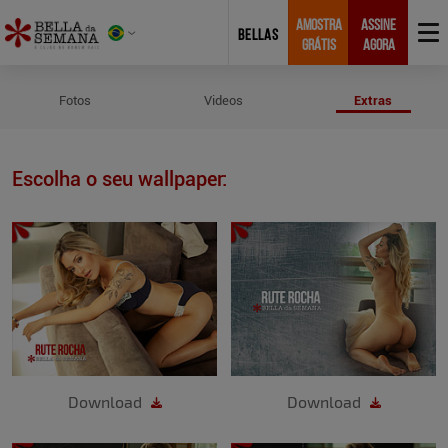
AMOSTRA
ASSINE
BELLAS
GRÁTIS
AGORA
Wallpapers de Rute Rocha
Fotos
Videos
Extras
Escolha o seu wallpaper:
Download
Download