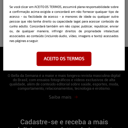
Se você clicar em ACEITO OS TERMOS, assumirá plena responsabilidade sobre
a confirmação acima exigida e concordará em não fornecer qualquer tipo de
acesso - ou facilidade de acesso - a menores de idade ou qualquer outra
pessoa que não tenha direito ou capacidade legal para acessar conteúdo de
cunho adulto. Concordará também em não copiar, publicar, republicar, enviar
ou, de qualquer maneira, infringir direitos de propriedade intelectual
associados ao conteúdo (incluindo áudio, vídeo, imagens e texto) acessados
nas páginas a seguir.
ACEITO OS TERMOS
Sobre o Bella
O Bella da Semana é a maior e mais longeva revista masculina digital
do Brasil, com ensaios fotográficos e vídeos exclusivos de alta
qualidade, além de conteúdo editorial sobre saúde, esportes, moda,
comportamento, relacionamentos, tecnologia e erotismo.
Saiba mais
Cadastre-se e receba a mais