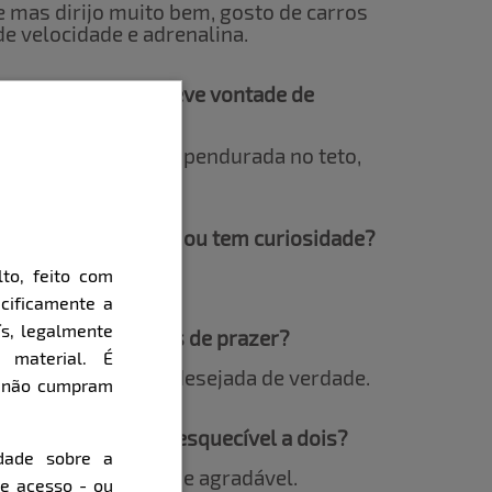
e mas dirijo muito bem, gosto de carros
de velocidade e adrenalina.
sitado que você já teve vontade de
 amordaçada, ficar pendurada no teto,
icotadas.
ocê já experimentou ou tem curiosidade?
to, feito com
recomendo.
cificamente a
ís, legalmente
ego e sentir arrepios de prazer?
 material. É
r que estou sendo desejada de verdade.
e não cumpram
a criar uma noite inesquecível a dois?
dade sobre a
 ambiente propício e agradável.
de acesso - ou