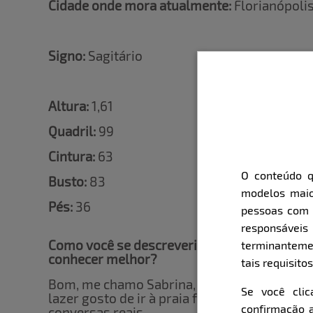
Cidade onde mora atualmente:
Florianópoli
Signo:
Sagitário
Altura:
1,61
Quadril:
99
Cintura:
63
O conteúdo q
Busto:
83
modelos maio
Pés:
36
pessoas com i
responsávei
Como você se descreveria para que nossos 
terminanteme
conhecer melhor?
tais requisitos
Bom, me chamo Sabrina, tenho 24 anos. N
Se você cli
lazer gosto de ir à praia ficar com meus amig
confirmação a
conversas reais.