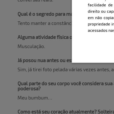
facilidade d
direito ou ca
Qual é o segredo para manter suas curvas ir
em não copiar,
Tento manter a constância nos treinos.
propriedade i
acessados nas
Alguma atividade física ou esporte favorito
Musculação.
Já posou nua antes ou esta é uma nova aven
Sim, já tirei foto pelada várias vezes antes
Qual parte do seu corpo você considera su
poderosa?
Meu bumbum…
Como está seu coração atualmente? Solteir