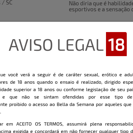
s / SC
Não diria que é habilidad
esportivos e a sensação 
Qual é o fetiche mais inu
experimentar?
AVISO LEGAL
18
Ser totalmente amarrada,
ganhar muitos tapas e ch
O sexo anal é algo que v
ue você verá a seguir é de caráter sexual, erótico e adul
Já experimentei, amo e 
res de 18 anos quando o ensaio é realizado, dirigido espe
dade superior a 18 anos ou conforme legislação de seu pa
O que te faz perder o fôl
s e que não se sintam ofendidas por esse tipo de
Uma pegada forte e senti
assinantes possam te
nte proibido o acesso ao Bella da Semana por aqueles qu
.
Qual é o seu segredo par
os meus momentos de
car em ACEITO OS TERMOS, assumirá plena responsabili
os, família e de ter
Conversa boa, vinho e um
cima exigida e concordará em não fornecer qualquer tipo 