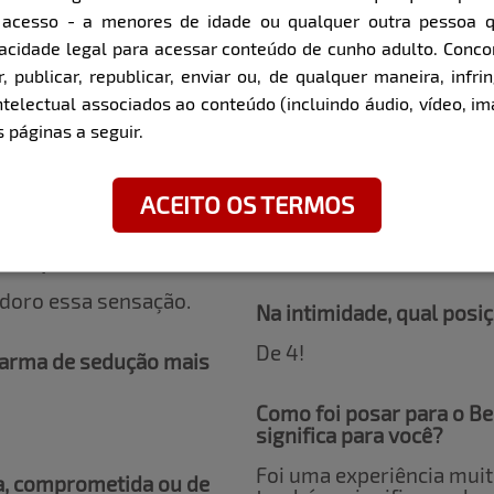
e acesso - a menores de idade ou qualquer outra pessoa 
Existe algum acessório o
pacidade legal para acessar conteúdo de cunho adulto. Con
resistíveis?
apimentar o clima?
 publicar, republicar, enviar ou, de qualquer maneira, infrin
ntelectual associados ao conteúdo (incluindo áudio, vídeo, im
É sempre bom apostar em
diferentes.
 páginas a seguir.
?
Já teve a experiência de
ACEITO OS TERMOS
repetiria?
Sim, foi incrível, repetir
tura para você?
, adoro essa sensação.
Na intimidade, qual posiç
De 4!
a arma de sedução mais
Como foi posar para o Be
significa para você?
Foi uma experiência muit
a, comprometida ou de