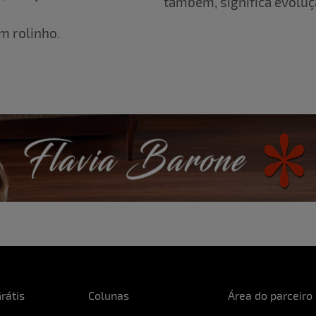
também, significa evoluç
m rolinho.
rátis
Colunas
Área do parceiro