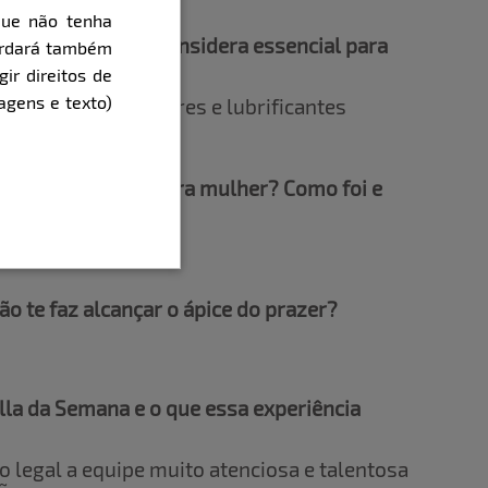
que não tenha
u brinquedo que considera essencial para
cordará também
gir direitos de
agens e texto)
 algemas, vibradores e lubrificantes
 se envolver com outra mulher? Como foi e
ia muitas vezes.
ão te faz alcançar o ápice do prazer?
lla da Semana e o que essa experiência
o legal a equipe muito atenciosa e talentosa