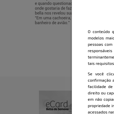
e quando questionada sobre
onde gostaria de fazer amor, a
bella nos revelou suas fantasias:
“Em uma cachoeira, praia ou
banheiro de avião.”
O conteúdo q
modelos maio
pessoas com i
responsávei
terminanteme
tais requisitos
Se você cli
confirmação a
facilidade d
direito ou ca
em não copiar,
propriedade i
acessados nas