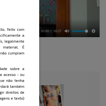
to, feito com
00:00
00:27
cificamente a
Mute
Setting
ís, legalmente
 material. É
e não cumpram
évia
dade sobre a
de acesso - ou
que não tenha
cordará também
gir direitos de
agens e texto)