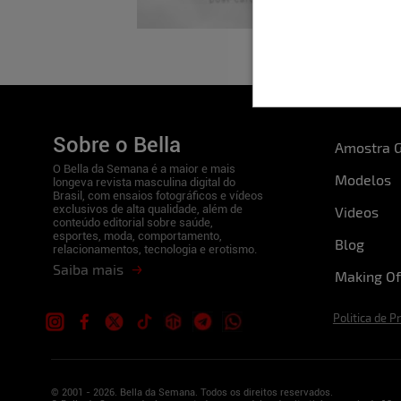
Sobre o Bella
Amostra G
O Bella da Semana é a maior e mais
Modelos
longeva revista masculina digital do
Brasil, com ensaios fotográficos e vídeos
exclusivos de alta qualidade, além de
Videos
conteúdo editorial sobre saúde,
esportes, moda, comportamento,
Blog
relacionamentos, tecnologia e erotismo.
Saiba mais
Making Of
Politica de P
© 2001 - 2026. Bella da Semana. Todos os direitos reservados.