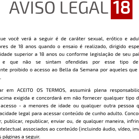
AVISO LEGAL
18
ue você verá a seguir é de caráter sexual, erótico e adul
res de 18 anos quando o ensaio é realizado, dirigido espe
Restart
Rewind
Play
Forward
dade superior a 18 anos ou conforme legislação de seu pa
10s
10s
Download
s e que não se sintam ofendidas por esse tipo de
nte proibido o acesso ao Bella da Semana por aqueles qu
.
Parte 1
Parte 2
Clique aqui e veja uma prévia
Clique aqui e veja uma pr
car em ACEITO OS TERMOS, assumirá plena responsabili
cima exigida e concordará em não fornecer qualquer tipo 
e acesso - a menores de idade ou qualquer outra pessoa 
pacidade legal para acessar conteúdo de cunho adulto. Con
 publicar, republicar, enviar ou, de qualquer maneira, infrin
ntelectual associados ao conteúdo (incluindo áudio, vídeo, im
 páginas a seguir.