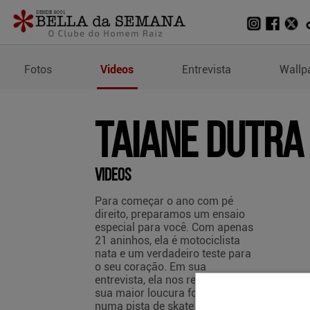
Vídeos de Taiane Dutra
Fotos
Videos
Entrevista
Wallp
Taiane Dutra
Videos
Para começar o ano com pé
direito, preparamos um ensaio
especial para você. Com apenas
21 aninhos, ela é motociclista
nata e um verdadeiro teste para
o seu coração. Em sua
entrevista, ela nos revelou que
sua maior loucura foi “transar
numa pista de skate ao ar livre”