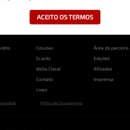
ACEITO OS TERMOS
rátis
Colunas
Área do parceiro
Ecards
Edições
Bella Cloud
Afiliados
Contato
Imprensa
Lives
rivacidade
Politica de Cancelamento