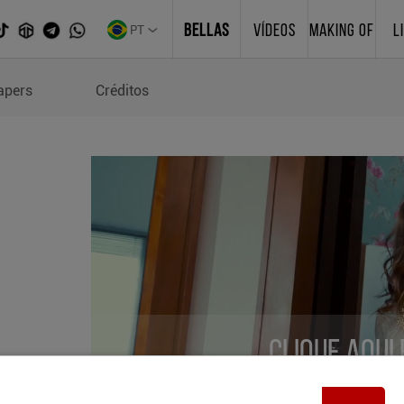
PT
BELLAS
VÍDEOS
MAKING OF
L
apers
Créditos
Clique aqui