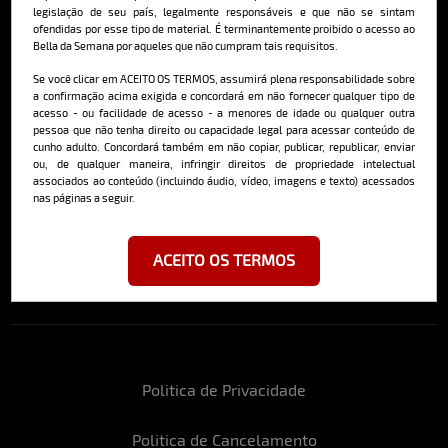
Saiba mais
legislação de seu país, legalmente responsáveis e que não se sintam
ofendidas por esse tipo de material. É terminantemente proibido o acesso ao
Bella da Semana por aqueles que não cumpram tais requisitos.
Se você clicar em ACEITO OS TERMOS, assumirá plena responsabilidade sobre
Cadastre-se e receba a mais
a confirmação acima exigida e concordará em não fornecer qualquer tipo de
deliciosa newsletter da internet
acesso - ou facilidade de acesso - a menores de idade ou qualquer outra
pessoa que não tenha direito ou capacidade legal para acessar conteúdo de
cunho adulto. Concordará também em não copiar, publicar, republicar, enviar
ou, de qualquer maneira, infringir direitos de propriedade intelectual
associados ao conteúdo (incluindo áudio, vídeo, imagens e texto) acessados
nas páginas a seguir.
Ao se cadastrar, você concorda em receber emails da Bella da Semana
e aceita nossos termos de uso da web e política de privacidade e
ACEITO OS TERMOS
cookies.
Politica de Privacidade
Politica de Cancelamento