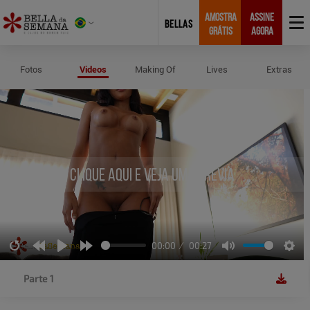
AMOSTRA
ASSINE
BELLAS
GRÁTIS
AGORA
Vídeos de Tarsila
Fotos
Videos
Making Of
Lives
Extras
Clique aqui e veja uma prévia
00:00
00:27
Restart
Rewind
Play
Forward
Mute
Sett
10s
10s