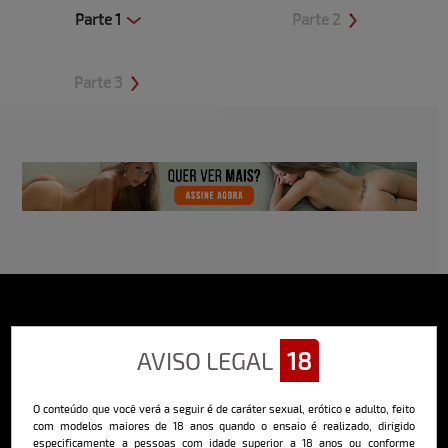
Parte 1
Parte 2
Clique aqui e veja uma prévia
Clique aqui e veja uma prévia
Parte 3
Clique aqui e veja uma prévia
Sobre o Bella
AVISO LEGAL
18
O Bella da Semana é a maior e mais longeva revista masculina digital
do Brasil, com ensaios fotográficos e vídeos exclusivos de alta
qualidade, além de conteúdo editorial sobre saúde, esportes, moda,
O conteúdo que você verá a seguir é de caráter sexual, erótico e adulto, feito
comportamento, relacionamentos, tecnologia e erotismo.
com modelos maiores de 18 anos quando o ensaio é realizado, dirigido
especificamente a pessoas com idade superior a 18 anos ou conforme