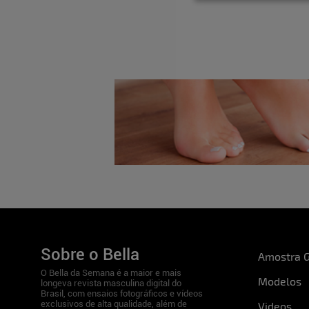
Altura:
1.70
Quadril:
90
Cintura:
67
Busto:
94
Pés:
37
Descreva-se em três palavras:
Eu sou muito intensa, aventureira e divertid
Além de modelo, você tem outra profissão?
Além de modelo, atualmente eu estou estud
Sobre o Bella
intercâmbio.
Amostra G
O Bella da Semana é a maior e mais
Modelos
longeva revista masculina digital do
Quando o assunto é futebol, torce para alg
Brasil, com ensaios fotográficos e vídeos
exclusivos de alta qualidade, além de
Videos