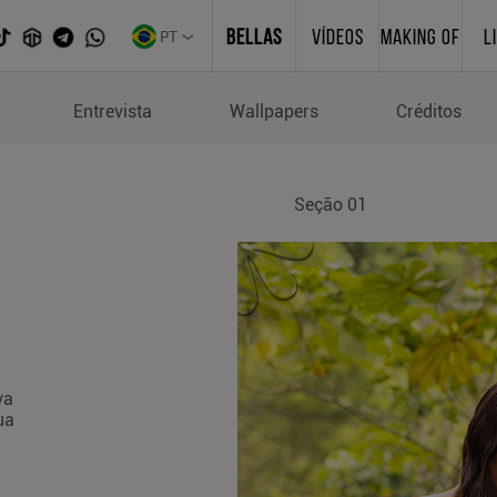
PT
BELLAS
VÍDEOS
MAKING OF
L
Entrevista
Wallpapers
Créditos
Seção 01
va
ua