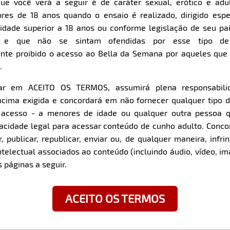
ue você verá a seguir é de caráter sexual, erótico e adul
res de 18 anos quando o ensaio é realizado, dirigido espe
Item
Super Zoom
dade superior a 18 anos ou conforme legislação de seu pa
1
s e que não se sintam ofendidas por esse tipo de
of
nte proibido o acesso ao Bella da Semana por aqueles qu
9
.
car em ACEITO OS TERMOS, assumirá plena responsabili
z com a modelo:
cima exigida e concordará em não fornecer qualquer tipo 
e acesso - a menores de idade ou qualquer outra pessoa 
O que me deixa mais exc
pacidade legal para acessar conteúdo de cunho adulto. Con
tempo nas preliminares.
stanheira - MT
 publicar, republicar, enviar ou, de qualquer maneira, infrin
ntelectual associados ao conteúdo (incluindo áudio, vídeo, im
o mundo e não tenho
Você tem alguma fantasia
 páginas a seguir.
⁠A minha fantasia foi tran
realizei.
ACEITO OS TERMOS
Para você, ser sexy é: