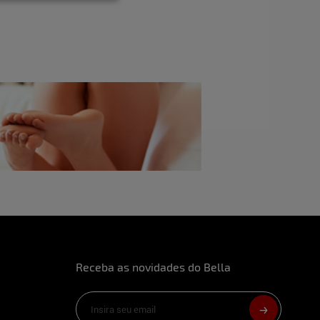
ura com você mesma e ser autêntica.
que você já fez?
iz foi transar em um parque e quase fui pega
urbação feminina?
o com a masturbação com vibrador então eu
ir o meu corpo, todas as mulheres devem
 e sentir prazer também sozinha.
 sexuais? Quais?
e tenho uma coleção!
Receba as novidades do Bella
tico que você já transou?
eu já transei foi dentro da piscina em uma