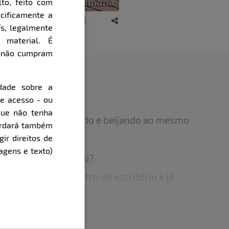
to, feito com
cificamente a
ís, legalmente
 material. É
e não cumpram
dade sobre a
de acesso - ou
que não tenha
itada é estar sentando e beijando ao mesmo
cordará também
gir direitos de
agens e texto)
 erótica? Já realizou?
sar no trabalho dentro do escritório e já