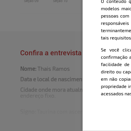
O conteúdo q
Seção 09
Seção 10
Seção 11
modelos maio
pessoas com i
responsávei
terminanteme
tais requisitos
Se você cli
Confira a entrevista que o Bella fe
confirmação a
facilidade d
Nome:
Thais
Ramos
direito ou ca
Data e local de nascimento:
06/05/1997 / Ca
em não copiar,
propriedade i
Cidade onde mora atualmente:
Eu viajo pel
acessados nas
endereço fixo.
Signo:
Taurina com ascendente em Touro