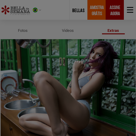
AMOSTRA
ASSINE
BELLAS
GRÁTIS
AGORA
Perfil e Medidas de Thaiz Santos
Fotos
Videos
Extras