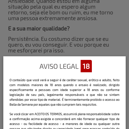
Ansiedade. Quando estou em alguma
situação pela qual eu espero algum
retorno, seja ele bom ou ruim, eu me torno
uma pessoa extremamente ansiosa.
E a sua maior qualidade?
Persistência. Eu costumo dizer que se eu
quero, eu vou conseguir. E vou porque eu
me esforçarei pra isso.
Nos homens, que tipo de comportamento
AVISO LEGAL
18
te irrita?
Desrespeito. Acredito que isso valha para
O conteúdo que você verá a seguir é de caráter sexual, erótico e adulto, feito
qualquer ser humano, mas os homens
com modelos maiores de 18 anos quando o ensaio é realizado, dirigido
precisam respeitar mais as mulheres.
especificamente a pessoas com idade superior a 18 anos ou conforme
Merecemos ser tratadas com carinho,
legislação de seu país, legalmente responsáveis e que não se sintam
respeito e cavalheirismo.
ofendidas por esse tipo de material. É terminantemente proibido o acesso ao
Bella da Semana por aqueles que não cumpram tais requisitos.
O que eles fazem entre quatro paredes
Se você clicar em ACEITO OS TERMOS, assumirá plena responsabilidade sobre
que você não resiste?
a confirmação acima exigida e concordará em não fornecer qualquer tipo de
acesso - ou facilidade de acesso - a menores de idade ou qualquer outra
Beijam meus pés, meu pescoço..
pessoa que não tenha direito ou capacidade legal para acessar conteúdo de