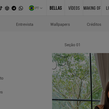
PT
BELLAS
VÍDEOS
MAKING OF
L
Entrevista
Wallpapers
Créditos
Seção 01
to
es