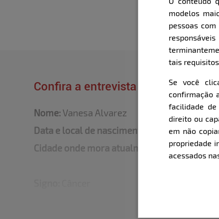
O conteúdo q
modelos maio
pessoas com i
responsávei
terminanteme
tais requisitos
Se você cli
Confira a entrevista que o Bella fe
confirmação a
facilidade d
Nome:
Vanesa Alvarez
direito ou ca
Data e local de nascimento:
15/07/2001 Med
em não copiar,
propriedade i
Cidade onde mora atualmente:
Porto Alegre
acessados nas
Signo:
Câncer
Altura:
1,60