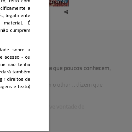
to, feito com
cificamente a
ís, legalmente
 material. É
e não cumpram
dade sobre a
de acesso - ou
que não tenha
ou habilidade secreta que poucos conhecem,
cordará também
ca?
gir direitos de
al para provocar com o olhar… dizem que
agens e texto)
izer uma palavra.
sitado que você já teve vontade de
amente dominada por alguém que saiba
car... com palavras, gestos e silêncio.