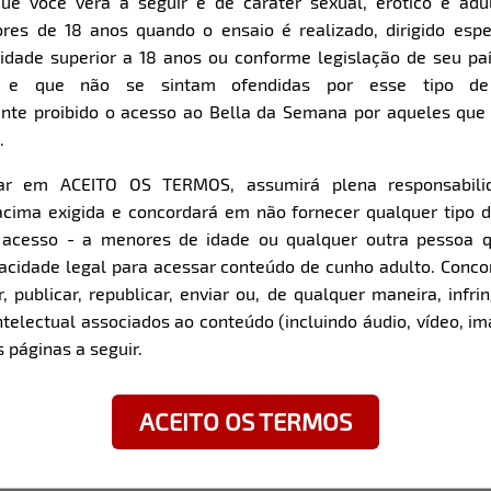
ue você verá a seguir é de caráter sexual, erótico e adul
res de 18 anos quando o ensaio é realizado, dirigido espe
Item
Super Zoom
dade superior a 18 anos ou conforme legislação de seu pa
1
s e que não se sintam ofendidas por esse tipo de
of
nte proibido o acesso ao Bella da Semana por aqueles qu
9
.
car em ACEITO OS TERMOS, assumirá plena responsabili
z com a modelo:
cima exigida e concordará em não fornecer qualquer tipo 
e acesso - a menores de idade ou qualquer outra pessoa 
Você tem algum talento 
pacidade legal para acessar conteúdo de cunho adulto. Con
mas que te faz sentir úni
ellín / Colômbia
 publicar, republicar, enviar ou, de qualquer maneira, infrin
Tenho um talento especi
ntelectual associados ao conteúdo (incluindo áudio, vídeo, im
 / RS
consigo hipnotizar sem d
 páginas a seguir.
Qual é o fetiche mais inu
experimentar?
ACEITO OS TERMOS
Fantasia de ser complet
exatamente como me provo