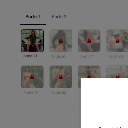
Parte 1
Parte 2
Seção 01
Seção 02
Seção 03
Seção 04
Seção 05
Seção 06
Seção 07
Seção 08