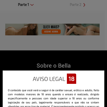
Parte 1
Parte 2
Clique aqui e veja uma prévia
Clique aqui e veja uma prévia
Sobre o Bella
O Bella da Semana é a maior e mais longeva revista masculina digital
AVISO LEGAL
18
do Brasil, com ensaios fotográficos e vídeos exclusivos de alta
qualidade, além de conteúdo editorial sobre saúde, esportes, moda,
comportamento, relacionamentos, tecnologia e erotismo.
O conteúdo que você verá a seguir é de caráter sexual, erótico e adulto, feito
Saiba mais
com modelos maiores de 18 anos quando o ensaio é realizado, dirigido
especificamente a pessoas com idade superior a 18 anos ou conforme
legislação de seu país, legalmente responsáveis e que não se sintam
ofendidas por esse tipo de material. É terminantemente proibido o acesso ao