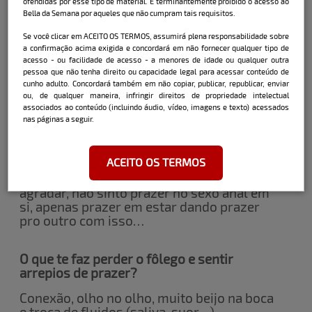
ofendidas por esse tipo de material. É terminantemente proibido o acesso ao
Se sim, pode compartilhar algum detalhe
Bella da Semana por aqueles que não cumpram tais requisitos.
picante?
Se você clicar em ACEITO OS TERMOS, assumirá plena responsabilidade sobre
Sim, um atleta, nenhum detalhe, a
a confirmação acima exigida e concordará em não fornecer qualquer tipo de
performance dele foi a pior que já vi, e a
acesso - ou facilidade de acesso - a menores de idade ou qualquer outra
peça era pequena, mesmo os vídeos
pessoa que não tenha direito ou capacidade legal para acessar conteúdo de
cunho adulto. Concordará também em não copiar, publicar, republicar, enviar
viralizados nele no esporte mostrando o
ou, de qualquer maneira, infringir direitos de propriedade intelectual
contrário haha
associados ao conteúdo (incluindo áudio, vídeo, imagens e texto) acessados
nas páginas a seguir.
O sexo anal é algo que você já
experimentou ou tem curiosidade?
ACEITO OS TERMOS
Já experimentei mas faço apenas pra
agradar, não sinto prazer no sexo anal em
si, apenas prazer em estar dando prazer
pro outro com isso…
O que te faz perder o fôlego e sentir
arrepios de prazer?
Conexão, olho no olho, muito beijo na boca
e troca de fluidos (saliva, suor…)