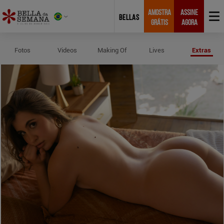
AMOSTRA
ASSINE
BELLAS
GRÁTIS
AGORA
Perfil e Medidas de Alana Gelmi
Fotos
Videos
Making Of
Lives
Extras