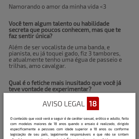
Namorando o amor da minha vida <3
Você tem algum talento ou habilidade
secreta que poucos conhecem, mas que te
faz sentir única?
Além de ser vocalista de uma banda, e
pianista, eu já toquei gado, fiz 3 tambores,
e atualmente tenho uma égua de passeio e
trilhas, amo cavalgar.
Qual é o fetiche mais inusitado que você já
teve vontade de experimentar?
Não sou muito de fetiches, sou do time o
AVISO LEGAL
18
básico que dá certo hahaha mas já tive
interesse por umas pontinhas de
submissão.
O conteúdo que você verá a seguir é de caráter sexual, erótico e adulto, feito
com modelos maiores de 18 anos quando o ensaio é realizado, dirigido
especificamente a pessoas com idade superior a 18 anos ou conforme
legislação de seu país, legalmente responsáveis e que não se sintam
Já teve algum lance com alguém famoso?