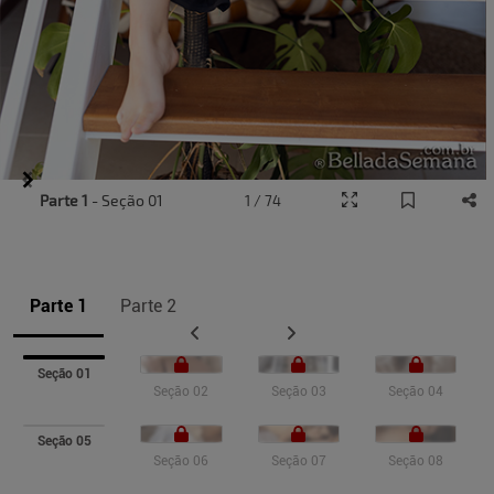
Item
Parte 1
- Seção 01
1 / 74
1
of
9
Parte 1
Parte 2
Seção 01
Seção 02
Seção 03
Seção 04
Seção 05
Seção 06
Seção 07
Seção 08