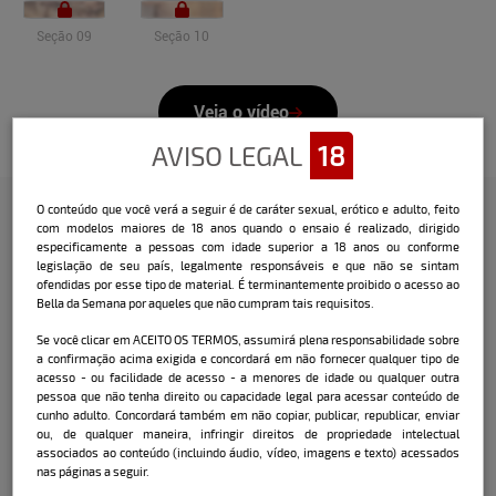
Seção 09
Seção 10
Veja o vídeo
AVISO LEGAL
18
O conteúdo que você verá a seguir é de caráter sexual, erótico e adulto, feito
com modelos maiores de 18 anos quando o ensaio é realizado, dirigido
Confira a entrevista que o Bella
especificamente a pessoas com idade superior a 18 anos ou conforme
legislação de seu país, legalmente responsáveis e que não se sintam
fez com a modelo:
ofendidas por esse tipo de material. É terminantemente proibido o acesso ao
Bella da Semana por aqueles que não cumpram tais requisitos.
Nome:
Alana Gelmi
Se você clicar em ACEITO OS TERMOS, assumirá plena responsabilidade sobre
a confirmação acima exigida e concordará em não fornecer qualquer tipo de
Data e local de nascimento:
14/09/2001 -
acesso - ou facilidade de acesso - a menores de idade ou qualquer outra
Marília / SP
pessoa que não tenha direito ou capacidade legal para acessar conteúdo de
cunho adulto. Concordará também em não copiar, publicar, republicar, enviar
Cidade onde mora atualmente:
ou, de qualquer maneira, infringir direitos de propriedade intelectual
Florianópolis / SC
associados ao conteúdo (incluindo áudio, vídeo, imagens e texto) acessados
nas páginas a seguir.