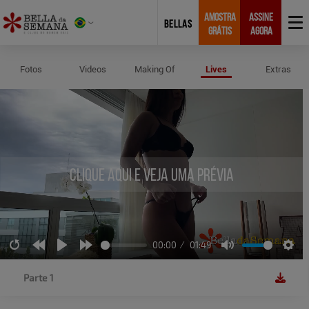
AMOSTRA
ASSINE
BELLAS
GRÁTIS
AGORA
Lives de Aline Silva
Fotos
Videos
Making Of
Lives
Extras
Clique aqui e veja uma prévia
00:00
01:49
Restart
Rewind
Play
Forward
Mute
Sett
10s
10s