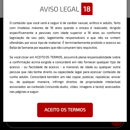
AVISO LEGAL
18
O conteúdo que você verá a seguir é de caráter sexual, erótico e adulto, feito
com modelos maiores de 18 anos quando o ensaio é realizado, dirigido
especificamente a pessoas com idade superior a 18 anos ou conforme
Sobre o Bella
legislação de seu país, legalmente responsáveis e que não se sintam
ofendidas por esse tipo de material. É terminantemente proibido o acesso ao
O Bella da Semana é a maior e mais longeva revista masculina digital
Bella da Semana por aqueles que não cumpram tais requisitos.
do Brasil, com ensaios fotográficos e vídeos exclusivos de alta
qualidade, além de conteúdo editorial sobre saúde, esportes, moda,
Se você clicar em ACEITO OS TERMOS, assumirá plena responsabilidade sobre
comportamento, relacionamentos, tecnologia e erotismo.
a confirmação acima exigida e concordará em não fornecer qualquer tipo de
acesso - ou facilidade de acesso - a menores de idade ou qualquer outra
Saiba mais
pessoa que não tenha direito ou capacidade legal para acessar conteúdo de
cunho adulto. Concordará também em não copiar, publicar, republicar, enviar
ou, de qualquer maneira, infringir direitos de propriedade intelectual
associados ao conteúdo (incluindo áudio, vídeo, imagens e texto) acessados
nas páginas a seguir.
Cadastre-se e receba a mais
deliciosa newsletter da internet
ACEITO OS TERMOS