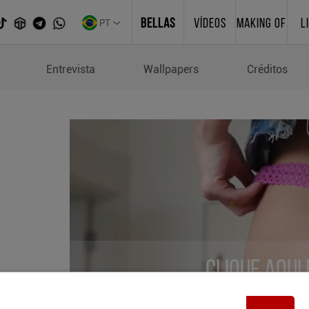
PT
BELLAS
VÍDEOS
MAKING OF
L
Entrevista
Wallpapers
Créditos
Clique aqui