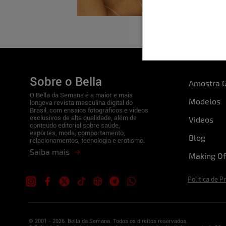
Sobre o Bella
Amostra G
O Bella da Semana é a maior e mais
Modelos
longeva revista masculina digital do
Brasil, com ensaios fotográficos e vídeos
exclusivos de alta qualidade, além de
Videos
conteúdo editorial sobre saúde,
esportes, moda, comportamento,
Blog
relacionamentos, tecnologia e erotismo.
Saiba mais
Making Of
Politica de P
© 2001 - 2026. Bella da Semana. Todos os direitos reservados.