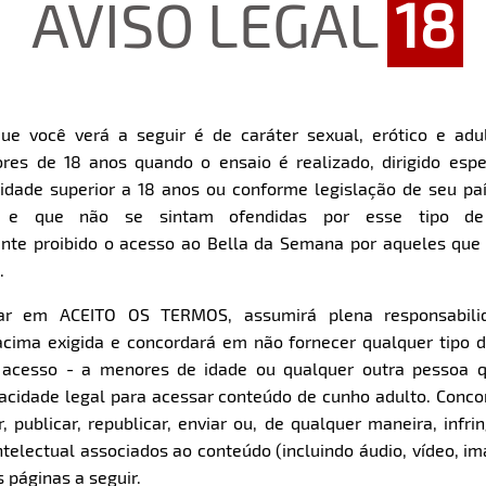
AVISO LEGAL
18
ue você verá a seguir é de caráter sexual, erótico e adul
res de 18 anos quando o ensaio é realizado, dirigido espe
Restart
Rewind
Play
Forward
dade superior a 18 anos ou conforme legislação de seu pa
10s
10s
Download
s e que não se sintam ofendidas por esse tipo de
nte proibido o acesso ao Bella da Semana por aqueles qu
.
Parte 1
Parte 2
Clique aqui e veja uma prévia
Clique aqui e veja uma pr
car em ACEITO OS TERMOS, assumirá plena responsabili
cima exigida e concordará em não fornecer qualquer tipo 
e acesso - a menores de idade ou qualquer outra pessoa 
pacidade legal para acessar conteúdo de cunho adulto. Con
 publicar, republicar, enviar ou, de qualquer maneira, infrin
ntelectual associados ao conteúdo (incluindo áudio, vídeo, im
 páginas a seguir.