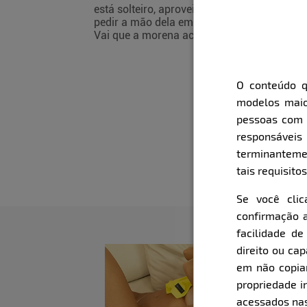
está solteiro, aproveite para
pedir a mão dela em casamento.
Vai que a morena aceita...
O conteúdo q
modelos maio
pessoas com i
responsávei
terminanteme
tais requisitos
Se você cli
confirmação a
facilidade d
direito ou ca
em não copiar,
propriedade i
acessados nas