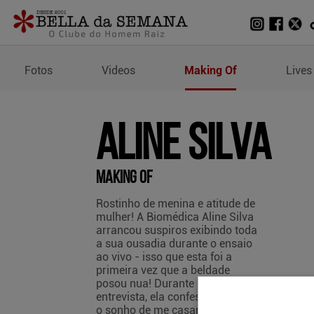
Making Of de Aline Silva
Fotos
Videos
Making Of
Lives
Aline Silva
Making Of
Rostinho de menina e atitude de
mulher! A Biomédica Aline Silva
arrancou suspiros exibindo toda
a sua ousadia durante o ensaio
ao vivo - isso que esta foi a
primeira vez que a beldade
posou nua! Durante a nossa
entrevista, ela confessou: “tenho
o sonho de me casar”. Se você