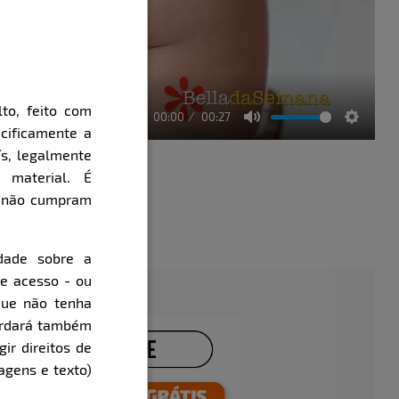
to, feito com
00:00
00:27
cificamente a
Mute
Setting
ís, legalmente
 material. É
e não cumpram
Parte 3
évia
Clique aqui e veja uma prévia
dade sobre a
de acesso - ou
que não tenha
cordará também
gir direitos de
agens e texto)