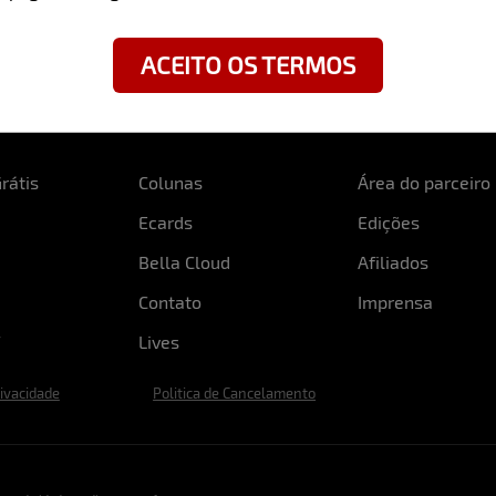
ACEITO OS TERMOS
rátis
Colunas
Área do parceiro
Ecards
Edições
Bella Cloud
Afiliados
Contato
Imprensa
Lives
rivacidade
Politica de Cancelamento