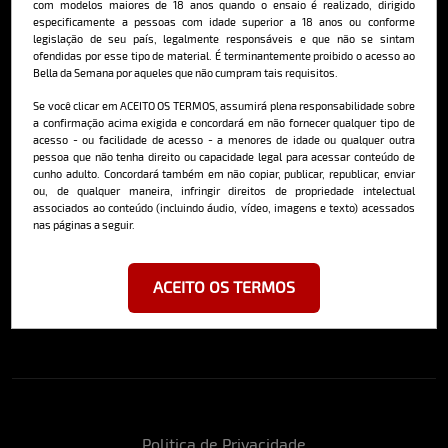
com modelos maiores de 18 anos quando o ensaio é realizado, dirigido
qualidade, além de conteúdo editorial sobre saúde, esportes, moda,
especificamente a pessoas com idade superior a 18 anos ou conforme
comportamento, relacionamentos, tecnologia e erotismo.
legislação de seu país, legalmente responsáveis e que não se sintam
Saiba mais
ofendidas por esse tipo de material. É terminantemente proibido o acesso ao
Bella da Semana por aqueles que não cumpram tais requisitos.
Se você clicar em ACEITO OS TERMOS, assumirá plena responsabilidade sobre
a confirmação acima exigida e concordará em não fornecer qualquer tipo de
Cadastre-se e receba a mais
acesso - ou facilidade de acesso - a menores de idade ou qualquer outra
pessoa que não tenha direito ou capacidade legal para acessar conteúdo de
deliciosa newsletter da internet
cunho adulto. Concordará também em não copiar, publicar, republicar, enviar
ou, de qualquer maneira, infringir direitos de propriedade intelectual
associados ao conteúdo (incluindo áudio, vídeo, imagens e texto) acessados
nas páginas a seguir.
ACEITO OS TERMOS
Ao se cadastrar, você concorda em receber emails da Bella da Semana
e aceita nossos termos de uso da web e política de privacidade e
cookies.
Politica de Privacidade