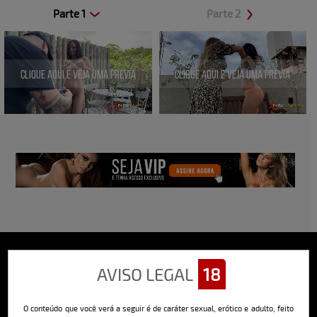
Parte 1
Parte 2
Clique aqui e veja uma prévia
Clique aqui e veja uma prévia
AVISO LEGAL
18
Sobre o Bella
O Bella da Semana é a maior e mais longeva revista masculina digital
O conteúdo que você verá a seguir é de caráter sexual, erótico e adulto, feito
do Brasil, com ensaios fotográficos e vídeos exclusivos de alta