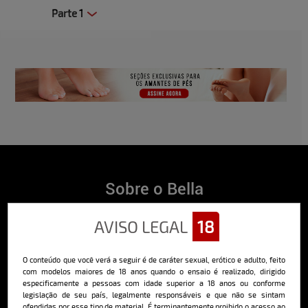
Parte 1
Clique aqui e veja uma prévia
Sobre o Bella
O Bella da Semana é a maior e mais longeva revista masculina digital
AVISO LEGAL
18
do Brasil, com ensaios fotográficos e vídeos exclusivos de alta
qualidade, além de conteúdo editorial sobre saúde, esportes, moda,
comportamento, relacionamentos, tecnologia e erotismo.
O conteúdo que você verá a seguir é de caráter sexual, erótico e adulto, feito
Saiba mais
com modelos maiores de 18 anos quando o ensaio é realizado, dirigido
especificamente a pessoas com idade superior a 18 anos ou conforme
legislação de seu país, legalmente responsáveis e que não se sintam
ofendidas por esse tipo de material. É terminantemente proibido o acesso ao