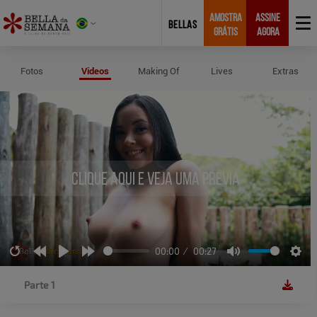
AMOSTRA
ASSINE
BELLAS
GRÁTIS
AGORA
Vídeos de Bianca Karina
Fotos
Videos
Making Of
Lives
Extras
Clique aqui e veja uma prévia
00:00
00:27
Restart
Rewind
Play
Forward
Mute
Sett
10s
10s