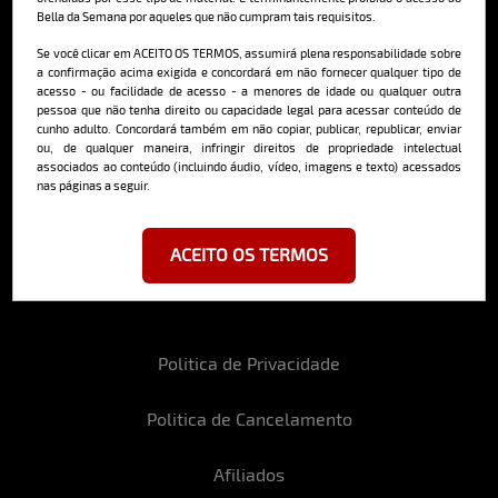
Bella da Semana por aqueles que não cumpram tais requisitos.
Cadastre-se e receba a mais
deliciosa newsletter da internet
Se você clicar em ACEITO OS TERMOS, assumirá plena responsabilidade sobre
a confirmação acima exigida e concordará em não fornecer qualquer tipo de
acesso - ou facilidade de acesso - a menores de idade ou qualquer outra
pessoa que não tenha direito ou capacidade legal para acessar conteúdo de
cunho adulto. Concordará também em não copiar, publicar, republicar, enviar
ou, de qualquer maneira, infringir direitos de propriedade intelectual
associados ao conteúdo (incluindo áudio, vídeo, imagens e texto) acessados
nas páginas a seguir.
Ao se cadastrar, você concorda em receber emails da Bella da Semana
e aceita nossos termos de uso da web e política de privacidade e
cookies.
ACEITO OS TERMOS
Politica de Privacidade
Politica de Cancelamento
Afiliados