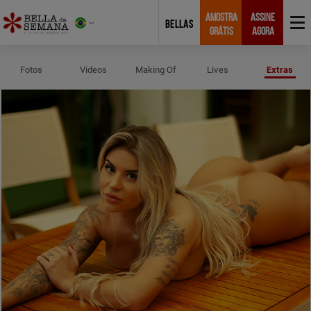
AMOSTRA
ASSINE
BELLAS
GRÁTIS
AGORA
Perfil e Medidas de Duda Ferreira
Fotos
Videos
Making Of
Lives
Extras