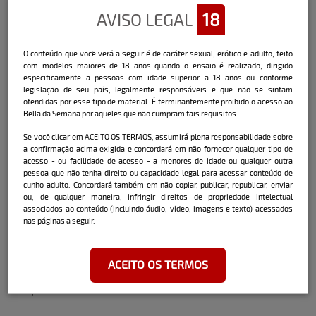
transou?
AVISO LEGAL
18
Em um restaurante.
O conteúdo que você verá a seguir é de caráter sexual, erótico e adulto, feito
com modelos maiores de 18 anos quando o ensaio é realizado, dirigido
Já havia posado nua antes?
especificamente a pessoas com idade superior a 18 anos ou conforme
legislação de seu país, legalmente responsáveis e que não se sintam
Não, foi minha primeira vez!
ofendidas por esse tipo de material. É terminantemente proibido o acesso ao
Bella da Semana por aqueles que não cumpram tais requisitos.
Sexo pela porta de trás, você topa ou não?
Se você clicar em ACEITO OS TERMOS, assumirá plena responsabilidade sobre
a confirmação acima exigida e concordará em não fornecer qualquer tipo de
Não gosto muito…
acesso - ou facilidade de acesso - a menores de idade ou qualquer outra
pessoa que não tenha direito ou capacidade legal para acessar conteúdo de
cunho adulto. Concordará também em não copiar, publicar, republicar, enviar
Na cama, qual é a sua posição favorita?
ou, de qualquer maneira, infringir direitos de propriedade intelectual
associados ao conteúdo (incluindo áudio, vídeo, imagens e texto) acessados
nas páginas a seguir.
De quatro.
Já ficou com outra mulher? Ficaria?
ACEITO OS TERMOS
Já, fico às vezes.