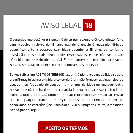
AVISO LEGAL
18
O conteúdo que você verá a seguir é de caráter sexual, erótico e adulto, feito
com modelos maiores de 18 anos quando o ensaio é realizado, dirigido
especificamente a pessoas com idade superior a 18 anos ou conforme
legislação de seu país, legalmente responsáveis e que não se sintam
ofendidas por esse tipo de material. É terminantemente proibido o acesso ao
Bella da Semana por aqueles que não cumpram tais requisitos.
Sobre o Bella
Se você clicar em ACEITO OS TERMOS, assumirá plena responsabilidade sobre
a confirmação acima exigida e concordará em não fornecer qualquer tipo de
O Bella da Semana é a maior e mais longeva revista masculina digital
do Brasil, com ensaios fotográficos e vídeos exclusivos de alta
acesso - ou facilidade de acesso - a menores de idade ou qualquer outra
qualidade, além de conteúdo editorial sobre saúde, esportes, moda,
pessoa que não tenha direito ou capacidade legal para acessar conteúdo de
comportamento, relacionamentos, tecnologia e erotismo.
cunho adulto. Concordará também em não copiar, publicar, republicar, enviar
ou, de qualquer maneira, infringir direitos de propriedade intelectual
Saiba mais
associados ao conteúdo (incluindo áudio, vídeo, imagens e texto) acessados
nas páginas a seguir.
Cadastre-se e receba a mais
ACEITO OS TERMOS