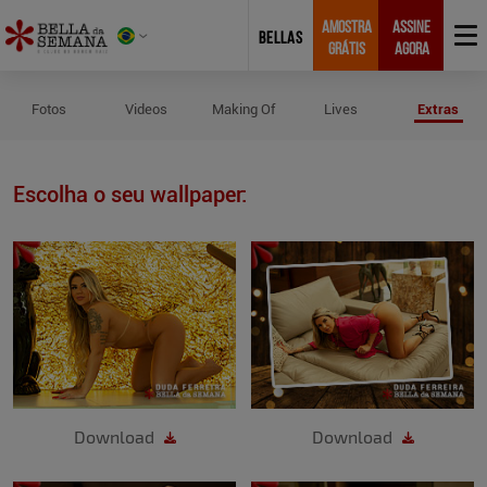
AMOSTRA
ASSINE
BELLAS
GRÁTIS
AGORA
Wallpapers de Duda Ferreira
Fotos
Videos
Making Of
Lives
Extras
Escolha o seu wallpaper:
Download
Download