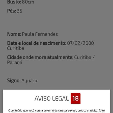
Busto:
80cm
Pés:
35
Nome:
Paula Fernandes
Data e local de nascimento:
07/02/2000
Curitiba
Cidade onde mora atualmente:
Curitiba /
Paraná
Signo:
Aquário
AVISO LEGAL
18
Altura:
1,65
Quadril:
90cm
O conteúdo que você verá a seguir é de caráter sexual, erótico e adulto, feito