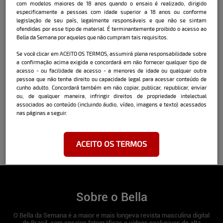
com modelos maiores de 18 anos quando o ensaio é realizado, dirigido
Cintura:
60cm
especificamente a pessoas com idade superior a 18 anos ou conforme
legislação de seu país, legalmente responsáveis e que não se sintam
Busto:
86cm
ofendidas por esse tipo de material. É terminantemente proibido o acesso ao
Bella da Semana por aqueles que não cumpram tais requisitos.
Pés:
35
Se você clicar em ACEITO OS TERMOS, assumirá plena responsabilidade sobre
a confirmação acima exigida e concordará em não fornecer qualquer tipo de
acesso - ou facilidade de acesso - a menores de idade ou qualquer outra
pessoa que não tenha direito ou capacidade legal para acessar conteúdo de
cunho adulto. Concordará também em não copiar, publicar, republicar, enviar
ou, de qualquer maneira, infringir direitos de propriedade intelectual
associados ao conteúdo (incluindo áudio, vídeo, imagens e texto) acessados
nas páginas a seguir.
ACEITO OS TERMOS
Sobre o Bella
O Bella da Semana é a maior e mais longeva revista masculina digital
do Brasil, com ensaios fotográficos e vídeos exclusivos de alta