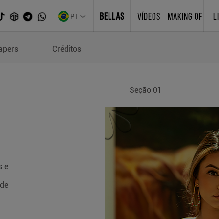
PT
BELLAS
VÍDEOS
MAKING OF
L
apers
Créditos
Seção 01
a
s e
 de