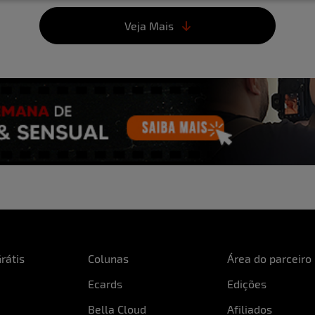
Cintura:
60cm
Veja Mais
Busto:
86cm
Pés:
35
rátis
Colunas
Área do parceiro
Ecards
Edições
Bella Cloud
Afiliados