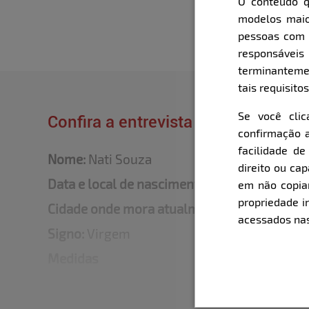
O conteúdo q
modelos maio
pessoas com i
responsávei
terminanteme
tais requisitos
Se você cli
Confira a entrevista que o Bella fe
confirmação a
facilidade d
Nome:
Nati Souza
direito ou ca
Data e local de nascimento:
04/09/1997 - Fl
em não copiar,
propriedade i
Cidade onde mora atualmente:
São José
acessados nas
Signo:
Virgem
Medidas
Altura:
1,60
Quadril:
91cm