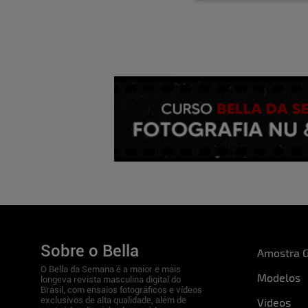
Cintura:
67cm
Busto:
80cm
Pés:
35
Nome:
Paula Fernandes
Sobre o Bella
Amostra G
O Bella da Semana é a maior e mais
Modelos
longeva revista masculina digital do
Brasil, com ensaios fotográficos e vídeos
exclusivos de alta qualidade, além de
Videos