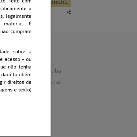
to, feito com
cificamente a
ís, legalmente
 material. É
e não cumpram
dade sobre a
de acesso - ou
que não tenha
to:
07/02/2000 Curitiba
cordará também
ente:
Curitiba / Paraná
gir direitos de
agens e texto)