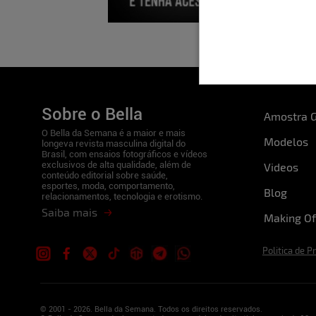
Sobre o Bella
Amostra G
O Bella da Semana é a maior e mais
Modelos
longeva revista masculina digital do
Brasil, com ensaios fotográficos e vídeos
exclusivos de alta qualidade, além de
Videos
conteúdo editorial sobre saúde,
esportes, moda, comportamento,
Blog
relacionamentos, tecnologia e erotismo.
Saiba mais
Making Of
Politica de P
© 2001 - 2026. Bella da Semana. Todos os direitos reservados.