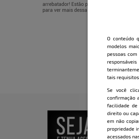
arrebatador! Estão preparados
para ver mais dessa loira fatal?
O conteúdo q
modelos maio
pessoas com i
responsávei
terminanteme
tais requisitos
Se você cli
confirmação a
facilidade d
direito ou ca
em não copiar,
propriedade i
acessados nas