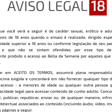
AVISO LEGAL
18
ue você verá a seguir é de caráter sexual, erótico e adul
res de 18 anos quando o ensaio é realizado, dirigido espe
Restart
Rewind
Play
Forward
dade superior a 18 anos ou conforme legislação de seu pa
10s
10s
Download
s e que não se sintam ofendidas por esse tipo de
nte proibido o acesso ao Bella da Semana por aqueles qu
.
Parte 1
Parte 2
Clique aqui e veja uma prévia
Clique aqui e veja uma pr
car em ACEITO OS TERMOS, assumirá plena responsabili
cima exigida e concordará em não fornecer qualquer tipo 
e acesso - a menores de idade ou qualquer outra pessoa 
pacidade legal para acessar conteúdo de cunho adulto. Con
 publicar, republicar, enviar ou, de qualquer maneira, infrin
ntelectual associados ao conteúdo (incluindo áudio, vídeo, im
 páginas a seguir.