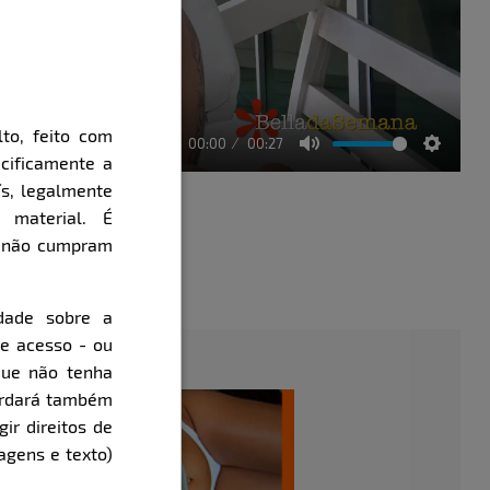
to, feito com
00:00
00:27
cificamente a
Mute
Setting
ís, legalmente
 material. É
e não cumpram
évia
dade sobre a
de acesso - ou
que não tenha
cordará também
gir direitos de
agens e texto)