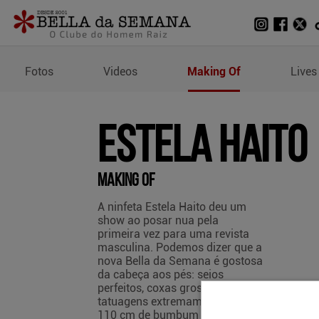
Making Of de Estela Hait
Fotos
Videos
Making Of
Lives
Estela Haito
Making Of
A ninfeta Estela Haito deu um
show ao posar nua pela
primeira vez para uma revista
masculina. Podemos dizer que a
nova Bella da Semana é gostosa
da cabeça aos pés: seios
perfeitos, coxas grossas,
tatuagens extremamente sexys,
110 cm de bumbum e um olhar