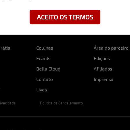
ACEITO OS TERMOS
rátis
Colunas
Área do parceiro
Ecards
Edições
Bella Cloud
Afiliados
Contato
Imprensa
Lives
rivacidade
Politica de Cancelamento