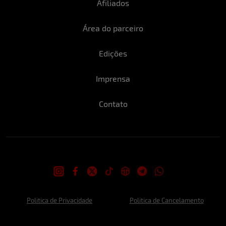
Quando o assunto é futebol, torce para
Afiliados
algum time?
Área do parceiro
Torço para o Grêmio.
Edições
Qual é o seu segredo para manter a
forma?
Imprensa
Faço atividade física pelo menos três dias
na semana, também procuro me alimentar
Contato
com comidas saudáveis.
Descreva-se em três palavras:
Liberdade, conhecimento, persistência.
Politica de Privacidade
Politica de Cancelamento
Já fez ménage? Caso não, toparia?
Como boa sagitariana totalmente aberta a