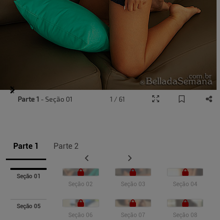
Item
Parte 1
- Seção 01
1 / 61
1
of
8
Parte 1
Parte 2
Seção 01
Seção 02
Seção 03
Seção 04
Seção 05
Seção 06
Seção 07
Seção 08