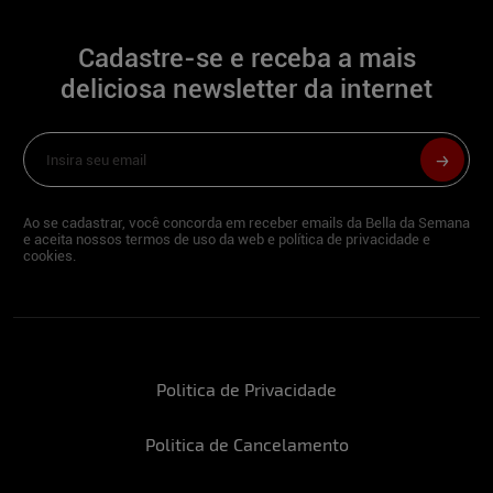
Trabalho com moda e vendas.
Cadastre-se e receba a mais
deliciosa newsletter da internet
Você pratica esportes? Quais?
Adoro fazer caminhadas pela manhã e
academia.
Ao se cadastrar, você concorda em receber emails da Bella da Semana
e aceita nossos termos de uso da web e política de privacidade e
Estuda? O que?
cookies.
Atualmente estudo Inglês.
O que você gosta de fazer no seu dia de
Politica de Privacidade
folga?
Procuro viajar.
Politica de Cancelamento