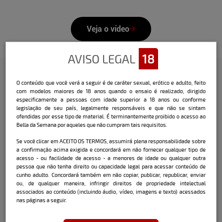
Veja o vídeo
AVISO LEGAL
18
O conteúdo que você verá a seguir é de caráter sexual, erótico e adulto, feito
Confira a entrevista que o Bella
com modelos maiores de 18 anos quando o ensaio é realizado, dirigido
especificamente a pessoas com idade superior a 18 anos ou conforme
fez com a modelo:
legislação de seu país, legalmente responsáveis e que não se sintam
ofendidas por esse tipo de material. É terminantemente proibido o acesso ao
Nome:
Fran
Krutschner
Bella da Semana por aqueles que não cumpram tais requisitos.
Data de nascimento:
13/12/80
Se você clicar em ACEITO OS TERMOS, assumirá plena responsabilidade sobre
a confirmação acima exigida e concordará em não fornecer qualquer tipo de
acesso - ou facilidade de acesso - a menores de idade ou qualquer outra
Cidade onde mora atualmente:
Chapecó /
pessoa que não tenha direito ou capacidade legal para acessar conteúdo de
SC
cunho adulto. Concordará também em não copiar, publicar, republicar, enviar
ou, de qualquer maneira, infringir direitos de propriedade intelectual
associados ao conteúdo (incluindo áudio, vídeo, imagens e texto) acessados
nas páginas a seguir.
Signo:
Sagitário